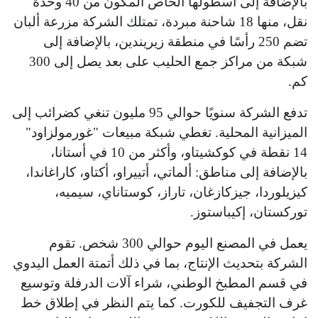
بالإضافة إلى أسطولها الخاص المكون من 40 وحدة
نقل، منها 18 شاحنة مبردة، تمتلك الشركة مزرعة ألبان
تضم 250 رأسًا في منطقة زيريندين، بالإضافة إلى
شبكة من مراكز جمع الحليب على بعد يصل إلى 300
كم.
تدفع الشركة سنويًا حوالي 95 مليون تنغي كضرائب إلى
الميزانية المحلية. تغطي شبكة مبيعات "غورمولزاود"
14 نقطة في كوكشيتاو، وأكثر من 10 في أستانا،
بالإضافة إلى مناطق: ألماتي، أتييراو، أكتاو، كاراغاندا،
كيزيلوردا، جيزكازغان، تاراز، كوستاناي، سيميه،
توركستان، إكيباستوز.
يعمل في المصنع اليوم حوالي 300 شخص. تقوم
الشركة بتحديث الإنتاج، بما في ذلك أتمتة العمل اليدوي
في قسم المطبخ الوطني، شراء آلات الدرفلة وتوسيع
غرف التجفيف للكورت. كما يتم النظر في إطلاق خط