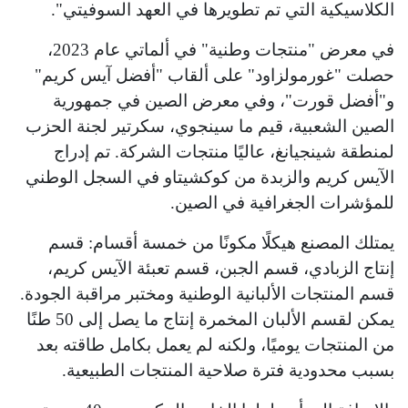
الكلاسيكية التي تم تطويرها في العهد السوفيتي".
في معرض "منتجات وطنية" في ألماتي عام 2023،
حصلت "غورمولزاود" على ألقاب "أفضل آيس كريم"
و"أفضل قورت"، وفي معرض الصين في جمهورية
الصين الشعبية، قيم ما سينجوي، سكرتير لجنة الحزب
لمنطقة شينجيانغ، عاليًا منتجات الشركة. تم إدراج
الآيس كريم والزبدة من كوكشيتاو في السجل الوطني
للمؤشرات الجغرافية في الصين.
يمتلك المصنع هيكلًا مكونًا من خمسة أقسام: قسم
إنتاج الزبادي، قسم الجبن، قسم تعبئة الآيس كريم،
قسم المنتجات الألبانية الوطنية ومختبر مراقبة الجودة.
يمكن لقسم الألبان المخمرة إنتاج ما يصل إلى 50 طنًا
من المنتجات يوميًا، ولكنه لم يعمل بكامل طاقته بعد
بسبب محدودية فترة صلاحية المنتجات الطبيعية.