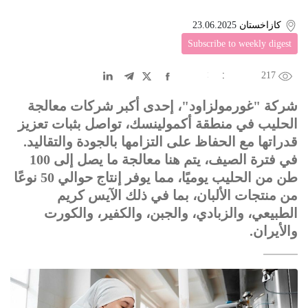
كازاخستان
23.06.2025
Subscribe to weekly digest
217
EN
中文
DE
FR
عربى
شركة "غورمولزاود"، إحدى أكبر شركات معالجة
الحليب في منطقة أكمولينسك، تواصل بثبات تعزيز
قدراتها مع الحفاظ على التزامها بالجودة والتقاليد.
في فترة الصيف، يتم هنا معالجة ما يصل إلى 100
طن من الحليب يوميًا، مما يوفر إنتاج حوالي 50 نوعًا
من منتجات الألبان، بما في ذلك الآيس كريم
الطبيعي، والزبادي، والجبن، والكفير، والكورت
والأيران.