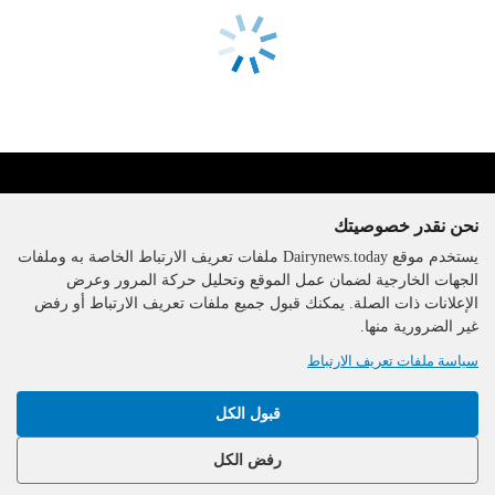
نحن نقدر خصوصيتك
يستخدم موقع Dairynews.today ملفات تعريف الارتباط الخاصة به وملفات
الجهات الخارجية لضمان عمل الموقع وتحليل حركة المرور وعرض
الإعلانات ذات الصلة. يمكنك قبول جميع ملفات تعريف الارتباط أو رفض
The DairyNews, جميع الحقوق
غير الضرورية منها.
محفوظة، 2000-2026
سياسة ملفات تعريف الارتباط
قبول الكل
رفض الكل