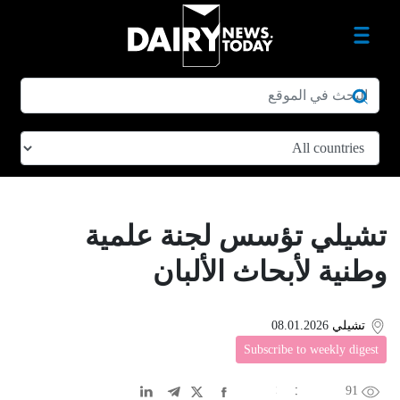
تشيلي تؤسس لجنة علمية
وطنية لأبحاث الألبان
تشيلي
08.01.2026
Subscribe to weekly digest
91
EN
中文
DE
FR
عربى