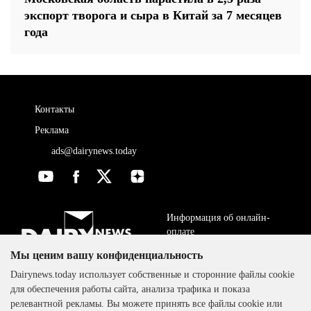
экспорт творога и сыра в Китай за 7 месяцев
года
Контакты
Реклама
ads@dairynews.today
Информация об онлайн-
оплате
Мы ценим вашу конфиденциальность
ДОГОВОР-ОФЕРТА
The DairyNews, все права
Dairynews.today использует собственные и сторонние файлы cookie
Политика
защищены, 2000-2024
для обеспечения работы сайта, анализа трафика и показа
конфиденциальности
релевантной рекламы. Вы можете принять все файлы cookie или