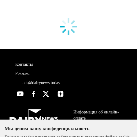
Контакты
Реклама
ads@dairynews.today
Информация об онлайн-
оплате
Мы ценим вашу конфиденциальность
ДОГОВОР-ОФЕРТА
The DairyNews, все права