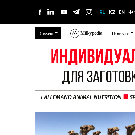
RU
KZ
EN
中
Milkypedia
Russian
Новости