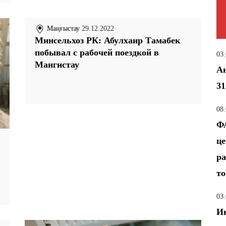
Маңғыстау
29.12.2022
Минсельхоз РК: Абулхаир Тамабек
побывал с рабочей поездкой в
03
Мангистау
Ан
31
08
ФА
це
ра
т
03
Ин