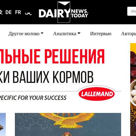
Аб
文
DE
FR
عربى
Другое молоко
Аналитика
Интервью
Автор