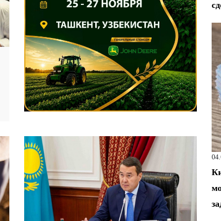
сд
04
Ки
мо
за