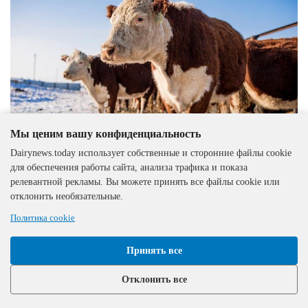
Мы ценим вашу конфиденциальность
Dairynews.today использует собственные и сторонние файлы cookie
для обеспечения работы сайта, анализа трафика и показа
Казахстан
07.12.2023
релевантной рекламы. Вы можете принять все файлы cookie или
В Восточно-Казахстанской области состоится
отклонить необязательные.
выездное заседание по развитию молочного
Политика cookie
животноводства
Принять все
Отклонить все