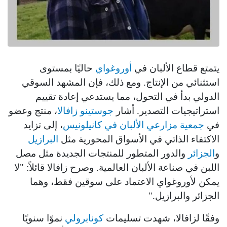
يتمتع قطاع الألبان في
أوروغواي
حاليًا بمستوى
استثنائي من الإنتاج. ومع ذلك، فإن المشهد السوقي
الدولي بدأ في التحول، مما يستدعي إعادة تقييم
استراتيجيات التصدير. أشار
جوستينو زافالا
، منتج وعضو
في
جمعية مزارعي الألبان في كانيلونيس
، إلى تزايد
الاكتفاء الذاتي في الأسواق المحورية مثل
البرازيل
و
الجزائر
والدور المتطور للمنتجات الجديدة مثل مصل
اللبن في صناعة الألبان العالمية. وصرح زافالا قائلاً: "لا
يمكن لأوروغواي الاعتماد على سوقين فقط، وهما
الجزائر والبرازيل."
وفقًا لزافالا، شهدت تسليمات
كونابرولي
نموًا سنويًا