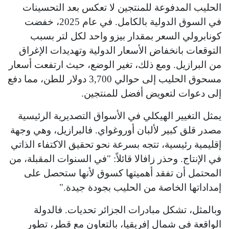
الحليب المدفوعة للمنتجين لا تعكس بعد التحسينات
في السوق الدولية بالكامل. في عام 2025، خفضت
كونابرولي السعر بمقدار بيزو واحد لكل لتر بسبب
التوقعات بانخفاض الأسعار الدولية وتهديدات الإغراق
من البرازيل. ومع ذلك، تغير الوضع، حيث ارتفعت أسعار
مسحوق الحليب إلى حوالي 3,700 دولار للطن، مما دفع
إلى دعوات لتعويض أفضل للمنتجين.
يمثل التغيير الهيكلي في الأسواق التصديرية الرئيسية
مصدر قلق كبير لألبان أوروغواي. فالبرازيل، وهي وجهة
إقليمية رئيسية، تتجه بسرعة نحو تحقيق الاكتفاء الذاتي
في الإنتاج. وحذر زافالا قائلاً: "في السنوات المقبلة، من
المحتمل أن تفقد أهميتها كسوق لأنها ستحصل على
إمداداتها الخاصة من الحليب بجودة جيدة."
وبالمثل، تشكل مبادرات الجزائر تحديات. فالدولة
الواقعة في شمال إفريقيا، بالتعاون مع قطر، تطور