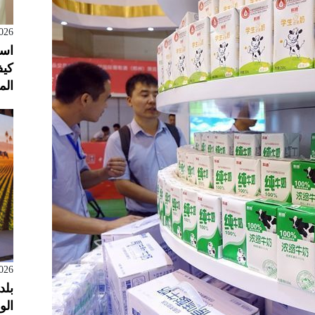
026
است
كيف
الم
026
بلد
الول