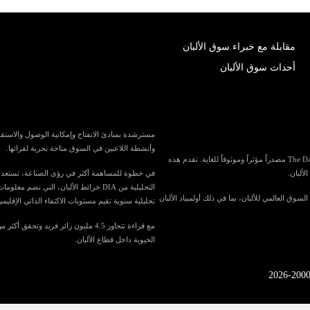
مقابلة مع خبراء سوق الألبان
أحداث سوق الألبان
وأنشطة اللاعبين في السوق متاحة بحرية لقرائها.
باعتبارها واحدة من أكبر المنافذ الإعلامية المتخصصة في العالم لصناعة الألبان، تُعد The Dairy News مصدراً مؤثراً وموثوقاً للغاية. تقدم هذه
لألبان.
التحليلية من DIA خرائط الألبان، الت
في السوق العالمي للألبان، بما في ذلك أولمبياد الألبان
تحليلية سنوية تقيم مستويات الاكتفاء الذاتي الإقليمي
الحيوية داخل قطاع الألبان.