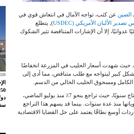
الصين
عن كثب، تواجه الآمال في انتعاش قوي في
تصدير الألبان الأمريكي (USDEC
), يتطلع
 عدوانيًا، إلا أن الإشارات المتناقضة تثير الشكوك
، حيث شهدت أسعار الحليب في المزرعة انخفاضًا
المحلي بشكل كبير ليتواجه مع طلب متناقص، مما أدى إلى
026
الكامل ومسحوق الحليب الخالي من الدسم.
الإ
تشير الاتجاهات الحديثة إلى انخفاض في الإنتاج سنويًا، حيث تراجع بنحو 7٪ منذ يوليو الماضي،
تها منذ عدة سنوات. بينما قد يسهم هذا التراجع
سنو
دات أوسع نطاقًا يعتمد على حل القضايا الاقتصادية