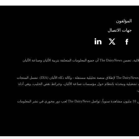
المؤلفون
جهات الاتصال
مسترشدة بمبادئ الانفتاح وإمكانية الوصول والاستقلالية، تضمن The DairyNews أن جميع المعلومات المتعلقة بتربية الألبان وصناعة الألبان
في خطوة للمساهمة أكثر في رؤى الصناعة، تستعد The DairyNews لإطلاق منصة تحليلية مستقلة - وكالة ذكاء الألبان (DIA). تشمل المنتجات
ي تضم معلومات تشغيلية ومحدثة بانتظام حول مؤسسات صناعة الألبان، وخرائط نقص الحليب، وهي أداة
.
مع قراءة تتجاوز 4.5 مليون زائر فريد وتحقق أكثر من 10 مليون مشاهدة سنوياً، تواصل The DairyNews لعب دور محوري في نشر المعلومات