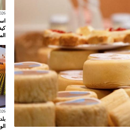
026
است
كيف
الم
026
بلد
الول