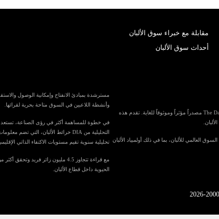
مقابلة مع خبراء سوق الألبان
أحداث سوق الألبان
وأنشطة اللاعبين في السوق متاحة بحرية لقرائها.
باعتبارها واحدة من أكبر المنافذ الإعلامية المتخصصة في العالم لصناعة الألبان، تُعد The Dairy News مصدراً مؤثراً وموثوقاً للغاية. تقدم هذه
لألبان.
التحليلية من DIA خرائط الألبان، الت
في السوق العالمي للألبان، بما في ذلك أولمبياد الألبان
تحليلية سنوية تقيم مستويات الاكتفاء الذاتي الإقليمي
الحيوية داخل قطاع الألبان.