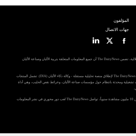
المؤلفون
جهات الاتصال
مسترشدة بمبادئ الانفتاح وإمكانية الوصول والاستقلالية، تضمن The DairyNews أن جميع المعلومات المتعلقة بتربية الألبان وصناعة الألبان
في خطوة للمساهمة أكثر في رؤى الصناعة، تستعد The DairyNews لإطلاق منصة تحليلية مستقلة - وكالة ذكاء الألبان (DIA). تشمل المنتجات
ي تضم معلومات تشغيلية ومحدثة بانتظام حول مؤسسات صناعة الألبان، وخرائط نقص الحليب، وهي أداة
.
مع قراءة تتجاوز 4.5 مليون زائر فريد وتحقق أكثر من 10 مليون مشاهدة سنوياً، تواصل The DairyNews لعب دور محوري في نشر المعلومات