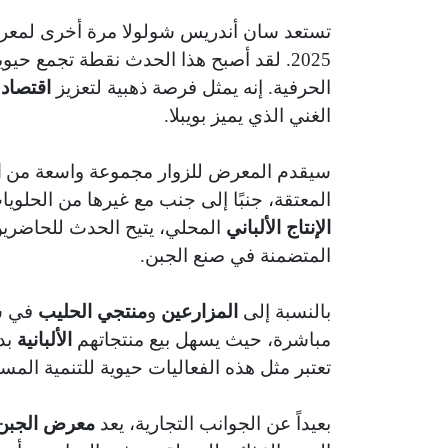
تستعد سان أندريس شولولا مرة أخرى لمعرض
2025. لقد أصبح هذا الحدث نقطة تجمع حيوية لمصنعي
الحرفية. إنه يمثل فرصة ذهبية لتعزيز
اقتصاد 
الغني الذي يميز بويبلا.
سيقدم المعرض للزوار مجموعة واسعة من
ا
المعتقة، جنبًا إلى جنب مع غيرها من الحلو
الإنتاج الألباني
المحلي، يتيح الحدث للحاضرين
المتضمنة في صنع الجبن.
بالنسبة إلى
المزارعين
و
منتجي الحليب
في سا
مباشرة، حيث يسهل بيع منتجاتهم
الألبانية
بد
تعتبر مثل هذه الفعاليات حيوية للتنمية المست
بعيداً عن الجوانب التجارية، يعد
معرض الجبن