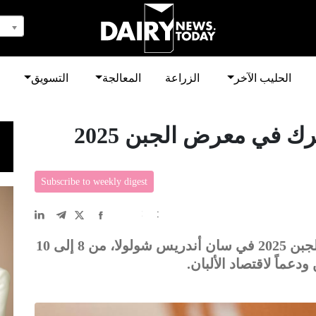
الحليب الآخر
الزراعة
المعالجة
التسويق
 في معرض الجبن 2025
Subscribe to weekly digest
EN
中文
DE
FR
عربى
اكتشف التقليد الغني للألبان في معرض الجبن 2025 في سان أندريس شولولا، من 8 إلى 10
عماً لاقتصاد الألبان.