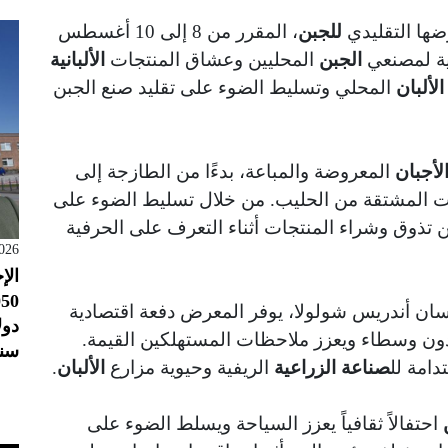
ها التقليدي
للجبن
، المقرر من 8 إلى 10 أغسطس
الجبن
المحليين وعشاق المنتجات
الألبانية
الألبان
المحلي وتسليط الضوء على تقليد صنع الجبن
لأجبان
المعروضة والمباعة، بدءًا من الطازجة إلى
يات المشتقة من الحليب. من خلال تسليط الضوء على
 تذوق وشراء المنتجات أثناء التعرف على الحرفية
026
الإ
ن أندريس شولولا، يوفر المعرض دفعة اقتصادية
ون وسطاء ويعزز ملاحظات المستهلكين القيمة.
سنو
دامة لل
صناعة الزراعية
الريفية وحيوية مزارع
الألبان
.
احتفالاً ثقافياً يعزز السياحة ويسلط الضوء على