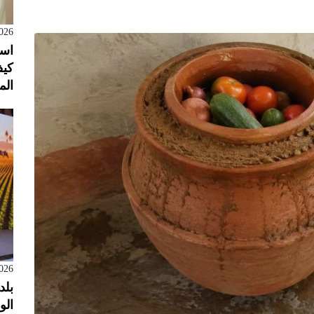
026
است
كيف
الم
026
بلد
الول