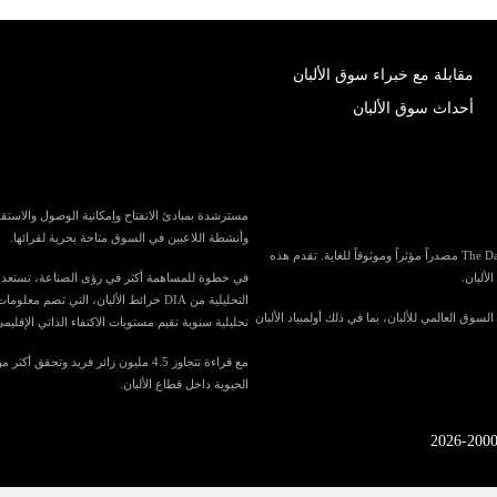
مقابلة مع خبراء سوق الألبان
أحداث سوق الألبان
وأنشطة اللاعبين في السوق متاحة بحرية لقرائها.
باعتبارها واحدة من أكبر المنافذ الإعلامية المتخصصة في العالم لصناعة الألبان، تُعد The Dairy News مصدراً مؤثراً وموثوقاً للغاية. تقدم هذه
لألبان.
التحليلية من DIA خرائط الألبان، الت
في السوق العالمي للألبان، بما في ذلك أولمبياد الألبان
تحليلية سنوية تقيم مستويات الاكتفاء الذاتي الإقليمي
الحيوية داخل قطاع الألبان.