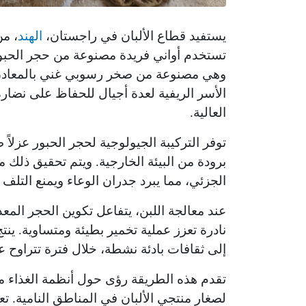
يستفيد قطاع الألبان في راجستان،
الهند
، من
تستخدم أواني فريدة مصنوعة من حجر الحبور. ت
وهي مصنوعة من صخر رسوبي غني بالمعادن 
الأسر الريفية لعدة أجيال للحفاظ على نضار
العالية.
توفر التركيبة الجيولوجية لحجر الحبور عزلاً 
برودة من البيئة الخارجية. ويتم تحقيق ذلك
الجزئي، مما يبرد جدران الوعاء ويمنع التلف 
عند معالجة اللبن، يتفاعل تكوين الحجر ال
نادرة تعزز عملية تخمير بطيئة ومتساوية. ين
إلى ثقافات بادئة نشطة، خلال فترة تتراوح عادة بين 6 إلى
تقدم هذه الطريقة رؤى حول أنظمة الغذاء م
لصغار منتجي الألبان في المناطق النامية. ت