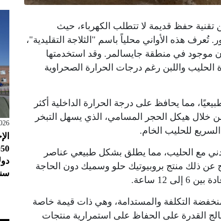
 تقنية حفظ قديمة لا تتطلب الكهرباء، حيث
ُعرف هذه الأواني محلياً باسم "الثلاجة التقليدية"،
موجود في منطقة جايسالمر. وقد استخدمتها
ة الحليب واللبن رغم درجات الحرارة الصحراوية
طبيعيًا، مما يحافظ على درجة الحرارة الداخلية أكثر
 من خلال هيكل الحجر المسامي، الذي يسهل التبخر
026
السريع للحليب الخام.
الإ
معدني مع الحليب، مما يطلق بشكل طبيعي عناصر
تج عن ذلك منتج بروبيوتيك حلو وسميك دون الحاجة
سنو
 12 ساعة.
نخفضة التكلفة والمستدامة، وهي ذات قيمة خاصة
عالج القدرة على الحفاظ على استمرارية منتجات