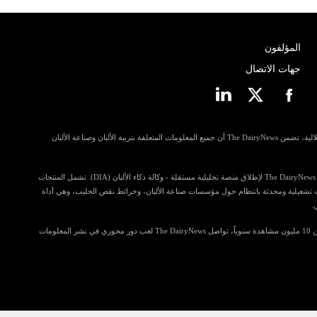
المؤلفون
جهات الاتصال
مسترشدة بمبادئ الانفتاح وإمكانية الوصول والاستقلالية، تضمن The DairyNews أن جميع المعلومات المتعلقة بتربية الألبان وصناعة الألبان
في خطوة للمساهمة أكثر في رؤى الصناعة، تستعد The DairyNews لإطلاق منصة تحليلية مستقلة - وكالة ذكاء الألبان (DIA). تشمل المنتجات
ي تضم معلومات تشغيلية ومحدثة بانتظام حول مؤسسات صناعة الألبان، وخرائط نقص الحليب، وهي أداة
.
مع قراءة تتجاوز 4.5 مليون زائر فريد وتحقق أكثر من 10 مليون مشاهدة سنوياً، تواصل The DairyNews لعب دور محوري في نشر المعلومات