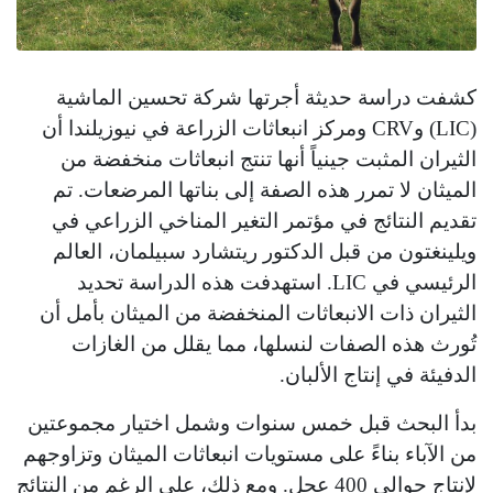
كشفت دراسة حديثة أجرتها شركة تحسين الماشية
(LIC) وCRV ومركز انبعاثات الزراعة في نيوزيلندا أن
الثيران المثبت جينياً أنها تنتج انبعاثات منخفضة من
الميثان لا تمرر هذه الصفة إلى بناتها المرضعات. تم
تقديم النتائج في مؤتمر التغير المناخي الزراعي في
ويلينغتون من قبل الدكتور ريتشارد سبيلمان، العالم
الرئيسي في LIC. استهدفت هذه الدراسة تحديد
الثيران ذات الانبعاثات المنخفضة من الميثان بأمل أن
تُورث هذه الصفات لنسلها، مما يقلل من الغازات
الدفيئة في إنتاج الألبان.
بدأ البحث قبل خمس سنوات وشمل اختيار مجموعتين
من الآباء بناءً على مستويات انبعاثات الميثان وتزاوجهم
لإنتاج حوالي 400 عجل. ومع ذلك، على الرغم من النتائج