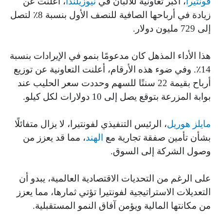
فونتيرا
، أكبر تعاونية للألبان في
نيوزيلندا
، أعلنت عن
زيادة في أرباحها الصافية للنصف الأول بنسبة 8٪ لتصل
إلى 729 مليون دولار.
هذا الأداء المذهل كان مدعومًا بنمو في الإيرادات بنسبة
14٪. وفي ضوء هذه الأرقام، أعلنت التعاونية عن توزيع
أرباح بقيمة 22 سنتًا للسهم وحددت سعر الحليب عند
بوابة المزرعة بتوقع يصل إلى 10 دولارات لكل كيلو.
مايلز هوريل
، الرئيس التنفيذي لفونتيرا، لا يزال متفائلًا
بشأن تأمين صفقة تجارية مع
الهند
، مما قد يعزز من
وصول الشركة إلى السوق.
على الرغم من التحديات الاقتصادية العالمية، يبدو أن
التعديلات الاستراتيجية لفونتيرا تؤتي ثمارها، مما يعزز
من مكانتها المالية ويؤمن آفاق النمو المستقبلية.