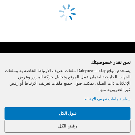
نحن نقدر خصوصيتك
يستخدم موقع Dairynews.today ملفات تعريف الارتباط الخاصة به وملفات
الجهات الخارجية لضمان عمل الموقع وتحليل حركة المرور وعرض
الإعلانات ذات الصلة. يمكنك قبول جميع ملفات تعريف الارتباط أو رفض
The DairyNews, جميع الحقوق
غير الضرورية منها.
محفوظة، 2000-2026
سياسة ملفات تعريف الارتباط
قبول الكل
رفض الكل