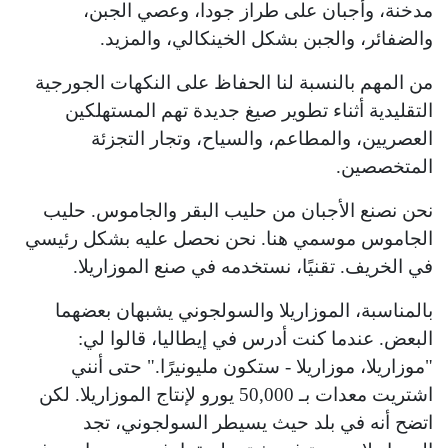
مدخنة، وأجبان على طراز جودا، وعصي الجبن،
والضفائر، والجبن بشكل الخينكالي، والمزيد.
من المهم بالنسبة لنا الحفاظ على النكهات الجورجية
التقليدية أثناء تطوير صيغ جديدة تهم المستهلكين
العصريين، والمطاعم، والسياح، وتجار التجزئة
المتخصصين.
نحن نصنع الأجبان من حليب البقر والجاموس. حليب
الجاموس موسمي هنا. نحن نحصل عليه بشكل رئيسي
في الخريف. تقنيًا، نستخدمه في صنع الموزاريلا.
بالمناسبة، الموزاريلا والسولجوني يشبهان بعضهما
البعض. عندما كنت أدرس في إيطاليا، قالوا لي:
"موزاريلا، موزاريلا - ستكون مليونيرًا." حتى أنني
اشتريت معدات بـ 50,000 يورو لإنتاج الموزاريلا. لكن
اتضح أنه في بلد حيث يسيطر السولجوني، تجد