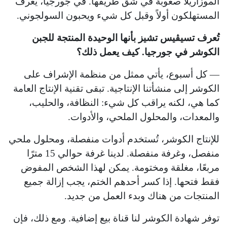
الموزاريلا صعوبة في شق طريقها. في جورجيا، يعرف
المستهلكون أولاً وقبل كل شيء ويحبون السولجوني.
تُعرف تسيڤيس تشيز بأنها الوحيدة المنتجة للجبن
الكوشر في جورجيا. كيف يعمل ذلك؟
— كل أسبوع، يأتي ممثل من منظمة الإشراف على
الكوشر إلى منشأتنا الإنتاجية. تبقى تقنية الإنتاج العامة
كما هي، لكنه يراقب كل شيء: النظافة، والحليب،
والمعدات، والمحلول الملحي، والأدوات.
للإنتاج الكوشر، تُستخدم أدوات منفصلة، ومحلول ملحي
منفصل، وغرفة منفصلة. لدينا غرفة حوالي 15 مترًا
مربعًا، مغلقة ومختومة. يمكن لهذا الشخص المفوض
فقط فتحها. إذا كسر أحدهم الختم، يجب إزالة جميع
المنتجات من هناك وبدء العمل من جديد.
توفر شهادة الكوشر لنا قناة بيع إضافية. ومع ذلك، فإن