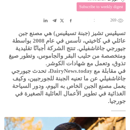
Subscribe to weekly digest
269
EN
中文
DE
FR
عربى
تسيڤيس تشيز (جبنة تسيڤيس) هي مصنع جبن
عائلي في كاخيتي، تأسس في عام 2008 بواسطة
جيورجي جاغاشفيلي. تنتج الشركة أجبانًا تقليدية
ومتخصصة من حليب البقر والجاموس، وتطور صيغ
تذوق، وتعمل مع شهادات الكوشر.
في مقابلة مع DairyNews.today، تحدث جيورجي
جاغاشفيلي عن ما تعنيه الجبنة للجورجيين، وكيف
يعمل مصنع الجبن الخاص به اليوم، ودور السياحة
الغذائية في تطوير الأعمال العائلية الصغيرة في
جورجيا.