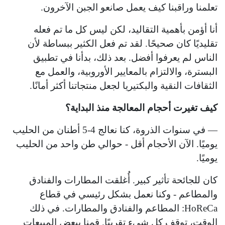
تعلمنا وراقبنا كيف يعمل صانعو الجبن الآخرون.
أنا أؤمن بأهمية التقاليد، لكن ليس كل ما تم فعله
تقليديًا كان صحيحًا. لقد تم فعل الكثير ببساطة لأن
الناس لم يعرفوا أفضل. بعد ذلك، بدأنا في تطبيق
البسترة، والالتزام بالمعايير الأوروبية، والعمل مع
الثقافات النقية والبكتيريا لجعل منتجاتنا أكثر أمانًا.
كيف تغيرت أحجام المعالجة منذ البداية؟
— في سنوات الذروة، كنا نعالج 4-5 أطنان من الحليب
يوميًا. الآن الأحجام أقل - حوالي طن واحد من الحليب
يوميًا.
كان للجائحة تأثير كبير. أُغلقت المطارات والفنادق
والمطاعم - وكنا نعمل بشكل رئيسي في قطاع
HoReCa: المطاعم والفنادق والمطارات. في ذلك
الوقت، توقف كل شيء تقريبًا. قمنا ببعض المبيعات