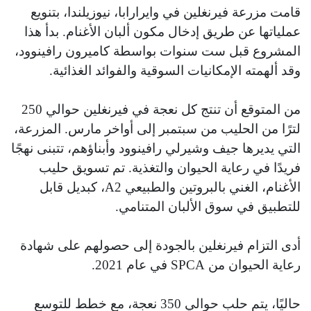
قامت مزرعة فيرنغلين في وايرارابا، نيوزيلندا، بتنويع
عملياتها عن طريق إدخال مكون ألبان الأغنام. بدأ هذا
المشروع قبل ست سنوات بواسطة كاميرون رافينوود،
وقد ألهمته الإمكانيات السوقية والفوائد الغذائية.
من المتوقع أن تنتج كل نعجة في فيرنغلين حوالي 250
لترًا من الحليب من سبتمبر إلى أواخر مارس. المزرعة،
التي يديرها جيف وشيرلي رافينوود وأبناؤهم، تتبنى نهجًا
فريدًا في رعاية الحيوان والتغذية. تم تسويق حليب
الأغنام، الغني بالبروتين والطبيعي A2، كبديل قابل
للتطبيق في سوق الألبان المتنامي.
أدى التزام فيرنغلين بالجودة إلى حصولهم على شهادة
رعاية الحيوان من SPCA في عام 2021.
حاليًا، يتم حلب حوالي 350 نعجة، مع خطط للتوسع