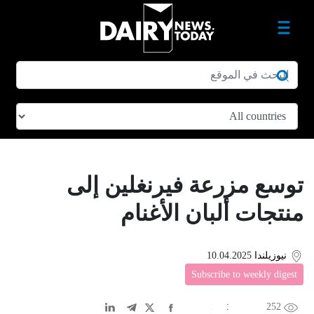
توسع مزرعة فيرنغلين إلى
منتجات ألبان الأغنام
نيوزيلندا
10.04.2025
Subscribe to weekly digest
252
EN
中文
DE
FR
عربى