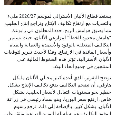
يستعد قطاع الألبان الأسترالي لموسم 2026/27 مليء
بالتحديات مع ارتفاع تكاليف الإنتاج وتراجع إنتاج الحليب
مما يضيق هوامش الربح. حدد المحللون في رابوبنك
"هامش محدود للخطأ" لمزارعي الألبان، حيث تستمر
التكاليف المتعلقة بالوقود والأسمدة والعمالة والمياه
وأسعار الفائدة في الارتفاع. وفقًا لأحدث تقرير لتوقعات
الألبان الأسترالية، تؤثر هذه الضغوط المالية على
المنتجين في جميع أنحاء البلاد.
يوضح التقرير، الذي أعده كبير محللي الألبان مايكل
هارفي، أن تضخم التكاليف يدفع تكاليف الإنتاج بشكل
خطير نحو مستويات التعادل لأسعار الحليب. بشكل
خاص، ارتفع سعر اليوريا، وهو سماد رئيسي في زراعة
الألبان، بشكل كبير. بالإضافة إلى ذلك، ترفع رسوم
الوقود التكاليف عبر سلسلة التوريد الزراعية وتؤثر على