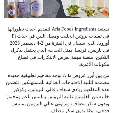
تستعد Arla Foods Ingredients لتقديم أحدث تطوراتها
في تقنيات بروتين الحليب ومصل اللبن في حدث Fi
أوروبا، الذي سيقام في الفترة من 2-4 ديسمبر 2023
في باريس، فرنسا. يمثل الحدث، الذي يحتفل بذكراه
الثلاثين، منصة مهمة لعرض الابتكارات في قطاع
مكونات الأغذية.
من بين أبرز عروض Arla توجد مفاهيم تطبيقية جديدة
مصممة لتلبية الاحتياجات الغذائية للمستهلكين. تتضمن
هذه المفاهيم زبادي شفاف عالي البروتين، وكوكيز
خالية من الغلوتين عالية البروتين بملمس ناعم ومخبوز
وبدون سكر مضاف، وبراوني عالي البروتين بملمس
فدجي، أيضًا بدون سكر مضاف.