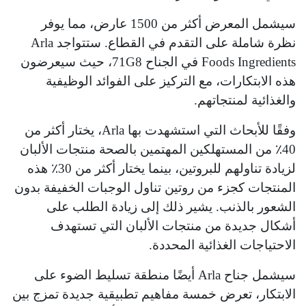
سيشمل المعرض أكثر من 1500 عارض، مما يوفر
نظرة شاملة على التقدم في القطاع. ستتواجد Arla
Foods Ingredients في الجناح 71G8، حيث سيعرضون
هذه الابتكارات، مع التركيز على الفوائد الوظيفية
والغذائية لمنتجاتهم.
وفقًا للأبحاث التي استشهدت بها Arla، يختار أكثر من
40٪ من المستهلكين المهتمين بالصحة منتجات الألبان
لزيادة تناولهم للبروتين، بينما يختار أكثر من 30٪ هذه
المنتجات كجزء من روتين تناول الوجبات الخفيفة بدون
الشعور بالذنب. يشير ذلك إلى زيادة الطلب على
أشكال جديدة من منتجات الألبان التي تستهدف
الاحتياجات الغذائية المحددة.
سيشمل جناح Arla أيضًا منطقة تسليط الضوء على
الابتكار، تعرض خمسة مفاهيم تطبيقية جديدة تمزج بين