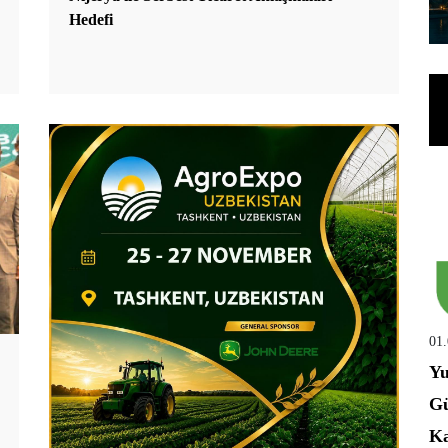
Hedefi
01
Yu
Gü
Ka