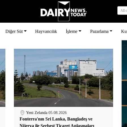
All 
Diğer Süt
Hayvancılık
İşleme
Pazarlama
Ku
Yeni Zelanda
05.08.2026
Fonterra'nın Sri Lanka, Bangladeş ve
Nijerya ile Serbest Ticaret Anlaşmaları