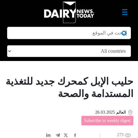
حليب الإبل كمحرك جديد للتغذية
المستدامة والصحة
العالم
26.03.2025
Subscribe to weekly digest
273
EN
中文
DE
FR
عربى