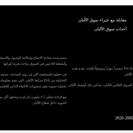
مقابلة مع خبراء سوق الألبان
أحداث سوق الألبان
وأنشطة اللاعبين في السوق متاحة بحرية لقرائها.
باعتبارها واحدة من أكبر المنافذ الإعلامية المتخصصة في العالم لصناعة الألبان، تُعد The Dairy News مصدراً مؤثراً وموثوقاً للغاية. تقدم هذه
لألبان.
التحليلية من DIA خرائط الألبان، الت
في السوق العالمي للألبان، بما في ذلك أولمبياد الألبان
تحليلية سنوية تقيم مستويات الاكتفاء الذاتي الإقليمي
الحيوية داخل قطاع الألبان.