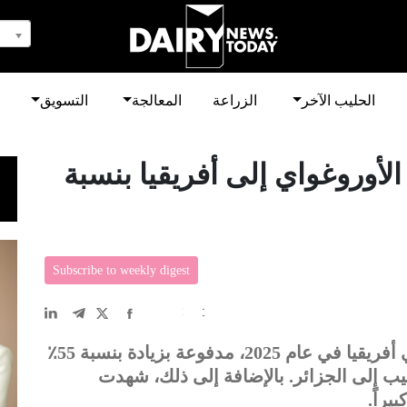
الحليب الآخر
الزراعة
المعالجة
التسويق
الأوروغواي إلى أفريقيا بنسبة
Subscribe to weekly digest
EN
中文
DE
FR
عربى
حققت الأوروغواي فائضاً تجارياً تاريخياً في أفريقيا في عام 2025، مدفوعة بزيادة بنسبة 55٪
يب إلى الجزائر. بالإضافة إلى ذلك، شهدت
يراً.