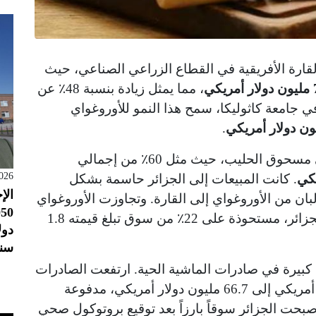
ارة الأفريقية في القطاع الزراعي الصناعي، حيث
كي
، مما يمثل زيادة بنسبة 48٪ عن
 في جامعة كاثوليكا، سمح هذا النمو للأوروغواي
.
كانت المحرك الرئيسي لزيادة الصادرات هي مسحوق الحليب، حيث مثل 60٪ من إجمالي
026
. كانت المبيعات إلى الجزائر حاسمة بشكل
الإ
٪ من صادرات الألبان من الأوروغواي إلى القارة. وتجاوزت الأوروغواي
نيوزيلندا لتصبح ثاني أكبر مورد للألبان إلى الجزائر، مستحوذة على 22٪ من سوق تبلغ قيمته 1.8
سنو
ن، شهد عام 2025 أيضاً زيادة كبيرة في صادرات الماشية الحية. ارتفعت الصادرات
، من 7 ملايين دولار أمريكي إلى 66.7 مليون دولار أمريكي، مدفوعة
صبحت الجزائر سوقاً بارزاً بعد توقيع بروتوكول صحي