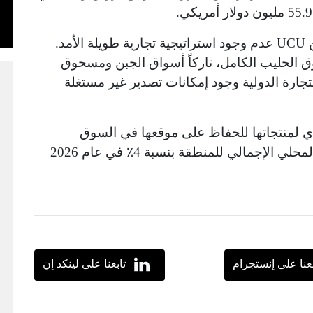
على الرغم من هذه النجاحات، يبرز تقرير من UCU عدم وجود استراتيجية تجارية طويلة الأمد.
 الحليب الكامل، تاركاً أسواق الجبن ومسحوق
تجارة الدولية وجود إمكانات تصدير غير مستغلة
واي لمنتجاتها للحفاظ على موقعها في السوق
الأفريقية الناشئة، خاصة مع توقع نمو الناتج المحلي الإجمالي للمنطقة بنسبة 4٪ في عام 2026
بعنا على إنستجرام
تابعنا على لينكد إن