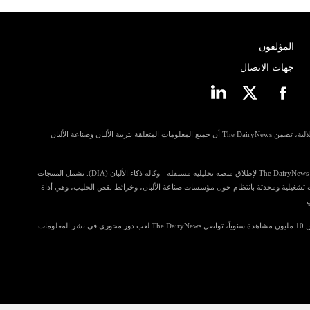
المؤلفون
جهات الاتصال
مسترشدة بمبادئ الانفتاح وإمكانية الوصول والاستقلالية، تضمن The DairyNews أن جميع المعلومات المتعلقة بتربية الألبان وصناعة الألبان
في خطوة للمساهمة أكثر في رؤى الصناعة، تستعد The DairyNews لإطلاق منصة تحليلية مستقلة - وكالة ذكاء الألبان (DIA). تشمل المنتجات
ي تضم معلومات تشغيلية ومحدثة بانتظام حول مؤسسات صناعة الألبان، وخرائط نقص الحليب، وهي أداة
.
مع قراءة تتجاوز 4.5 مليون زائر فريد وتحقق أكثر من 10 مليون مشاهدة سنوياً، تواصل The DairyNews لعب دور محوري في نشر المعلومات