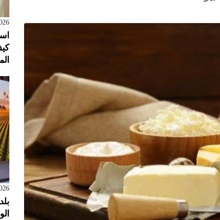
026
است
كيف
الم
026
بلد
الول