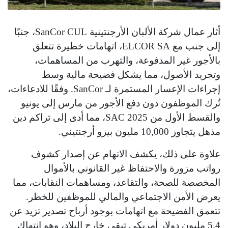
أثار عمال شركة الألبان الأرجنتينية SanCor CUL، جنبًا
إلى جنب مع ELCOR SA، اتهامات خطيرة تتعلق
بالأجور غير المدفوعة، والتهرب من المساهمات،
وتجريد الأصول، مما يشكل فضيحة مالية وسط
إجراءات الإعسار المستمرة لـ SanCor. وفقًا للادعاءات،
تُرك الموظفون دون دفع الأجور من مارس إلى يونيو
والقسط الأول من SAC 2025، مما أدى إلى تراكم دين
مذهل يتجاوز 10,000 مليون بيزو أرجنتيني.
علاوة على ذلك، يكشف الاتهام عن إصدار كشوف
رواتب مزورة والاحتفاظ غير القانوني بالأموال
المخصصة للصحة، والتقاعد، ومساهمات النقابات، مما
يعرض الأمن الاجتماعي والمالي للموظفين للخطر.
تتعمق الفضيحة مع اتهامات بوجود أرباح تصدير تزيد عن
5.4 مليون دولار أمريكي تبقى خارج البلاد، وهو انتهاك