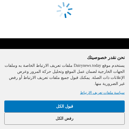
نحن نقدر خصوصيتك
يستخدم موقع Dairynews.today ملفات تعريف الارتباط الخاصة به وملفات
الجهات الخارجية لضمان عمل الموقع وتحليل حركة المرور وعرض
الإعلانات ذات الصلة. يمكنك قبول جميع ملفات تعريف الارتباط أو رفض
The DairyNews, جميع الحقوق
غير الضرورية منها.
محفوظة، 2000-2026
سياسة ملفات تعريف الارتباط
قبول الكل
رفض الكل