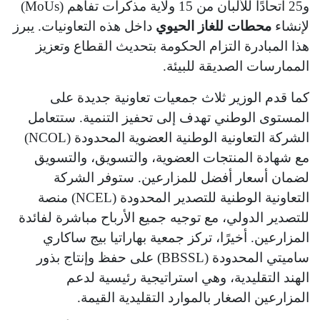
و25 اتحادًا للألبان من 15 ولاية مذكرات تفاهم (MoUs)
لإنشاء
محطات للغاز الحيوي
داخل هذه التعاونيات. يبرز
هذا المبادرة التزام الحكومة بتحديث القطاع وتعزيز
الممارسات الصديقة للبيئة.
كما قدم الوزير ثلاث جمعيات تعاونية جديدة على
المستوى الوطني تهدف إلى تحفيز التنمية. ستتعامل
الشركة التعاونية الوطنية العضوية المحدودة (NCOL)
مع شهادة المنتجات العضوية، والتسويق، والتسويق
لضمان أسعار أفضل للمزارعين. ستوفر الشركة
التعاونية الوطنية للتصدير المحدودة (NCEL) منصة
للتصدير الدولي، مع توجيه جميع الأرباح مباشرة لفائدة
المزارعين. أخيرًا، تركز جمعية بهاراتيا بيج ساكاري
ساميتي المحدودة (BBSSL) على حفظ وإنتاج بذور
الهند التقليدية، وهي استراتيجية رئيسية لدعم
المزارعين الصغار بالموارد التقليدية القيمة.