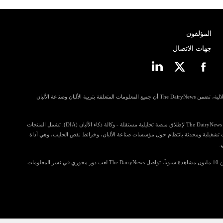
المؤلفون
جهات الاتصال
مسترشدة بمبادئ الانفتاح وإمكانية الوصول والاستقلالية، تضمن The DairyNews أن جميع المعلومات المتعلقة بتربية الألبان وصناعة الألبان
في خطوة للمساهمة أكثر في رؤى الصناعة، تستعد The DairyNews لإطلاق منصة تحليلية مستقلة - وكالة ذكاء الألبان (DIA). تشمل المنتجات
ي تضم معلومات تشغيلية ومحدثة بانتظام حول مؤسسات صناعة الألبان، وخرائط نقص الحليب، وهي أداة
.
مع قراءة تتجاوز 4.5 مليون زائر فريد وتحقق أكثر من 10 مليون مشاهدة سنوياً، تواصل The DairyNews لعب دور محوري في نشر المعلومات