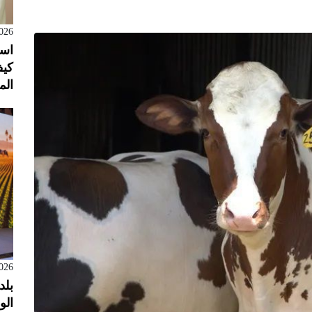
026
است
كيف
الم
026
بلد
الول