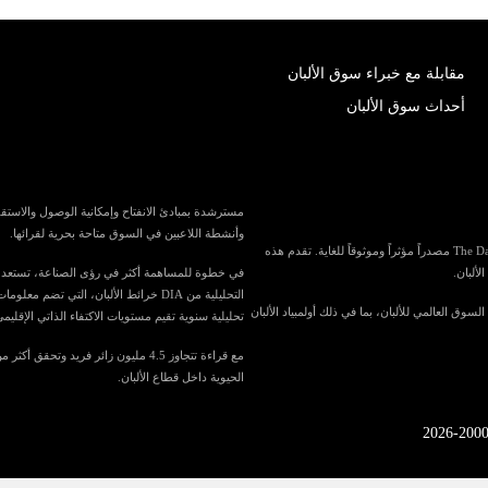
مقابلة مع خبراء سوق الألبان
أحداث سوق الألبان
وأنشطة اللاعبين في السوق متاحة بحرية لقرائها.
باعتبارها واحدة من أكبر المنافذ الإعلامية المتخصصة في العالم لصناعة الألبان، تُعد The Dairy News مصدراً مؤثراً وموثوقاً للغاية. تقدم هذه
لألبان.
التحليلية من DIA خرائط الألبان، الت
في السوق العالمي للألبان، بما في ذلك أولمبياد الألبان
تحليلية سنوية تقيم مستويات الاكتفاء الذاتي الإقليمي
الحيوية داخل قطاع الألبان.