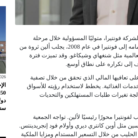
ركة فونتيرا، متوليًا المسؤولية خلال مرحلة
حاسمة من تطور الجمعية التعاونية. بعد انضمامه إلى فونتيرا في عام 2008، يجلب ألين ثروة من
عالمية مثل شنغهاي وشيكاغو. وقد تميزت فترة
ف إلى تكراره على نطاق أوسع.
على تعافيها المالي الذي تحقق من خلال تصفية
026
الإ
دمات الغذائية. يخطط لاستخدام رؤيته للأسواق
الجة تغيرات طلبات المستهلكين والتحديات
سنو
فونتيرا محورًا رئيسيًا لألين. تواجه الجمعية
سين مثل أوبن كانتري ديري وأولام فود إنجريدينتس.
الحليب من خلال التسعير المستدام ومزايا الملكية