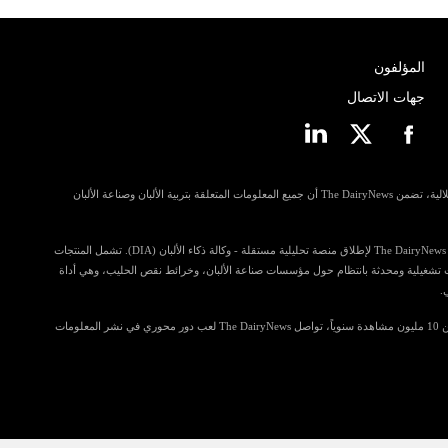
المؤلفون
جهات الاتصال
مسترشدة بمبادئ الانفتاح وإمكانية الوصول والاستقلالية، تضمن The DairyNews أن جميع المعلومات المتعلقة بتربية الألبان وصناعة الألبان
في خطوة للمساهمة أكثر في رؤى الصناعة، تستعد The DairyNews لإطلاق منصة تحليلية مستقلة - وكالة ذكاء الألبان (DIA). تشمل المنتجات
ي تضم معلومات تشغيلية ومحدثة بانتظام حول مؤسسات صناعة الألبان، وخرائط نقص الحليب، وهي أداة
.
مع قراءة تتجاوز 4.5 مليون زائر فريد وتحقق أكثر من 10 مليون مشاهدة سنوياً، تواصل The DairyNews لعب دور محوري في نشر المعلومات