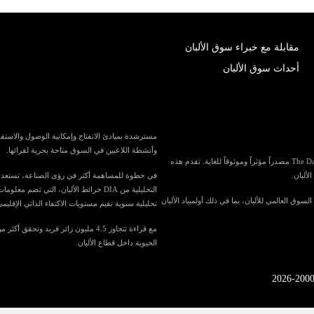
مقابلة مع خبراء سوق الألبان
أحداث سوق الألبان
وأنشطة اللاعبين في السوق متاحة بحرية لقرائها.
باعتبارها واحدة من أكبر المنافذ الإعلامية المتخصصة في العالم لصناعة الألبان، تُعد The Dairy News مصدراً مؤثراً وموثوقاً للغاية. تقدم هذه
لألبان.
التحليلية من DIA خرائط الألبان، الت
في السوق العالمي للألبان، بما في ذلك أولمبياد الألبان
تحليلية سنوية تقيم مستويات الاكتفاء الذاتي الإقليمي
الحيوية داخل قطاع الألبان.