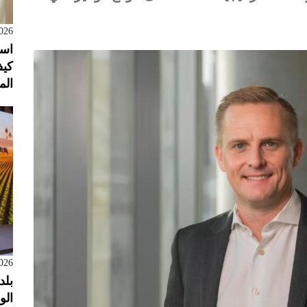
026
است
كيف
الم
026
بلد
الول