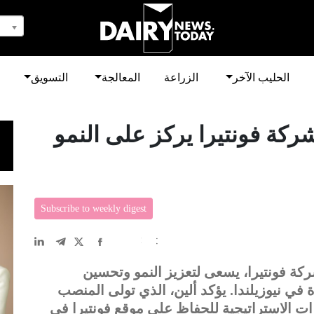
الحليب الآخر
الزراعة
المعالجة
التسويق
ركة فونتيرا يركز على النمو
Subscribe to weekly digest
EN
中文
DE
FR
عربى
ركة فونتيرا، يسعى لتعزيز النمو وتحسين
في نيوزيلندا. يؤكد ألين، الذي تولى المنصب
ارات الاستراتيجية للحفاظ على موقع فونتيرا في