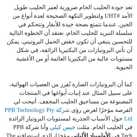
تعد جودة الحليب الخام ضرورية لعمر الحليب طويل
الأمد #UHT ولتطوير النكهة الصحيحة لعدة أنواع من
الجبن. عندما تتمتع بصحة جيدة للأبقار وتتحكم في
سلسلة التبريد للحليب الخام، نعتقد أن الخطوة التالية
للتحسين ينبغي أن تكون خفض الحمل البروتيني. يمكن
أن تأتي البروتيازات من البكتيريا الزائفة، في شكل
مستويات عالية من البكتيريا العائمة أو من الأغشية
الحيوية.
كما أن البروتيازات الضارة تُفرز من العصيات الهوائية،
على سبيل المثال عند إنبات أبواغها في المنتجات
المصنوعة من مساحيق الحليب المجفف. أتيحت لي
الفرصة مؤخرًا لعرض رؤى
شركة PPB Technology Pty
Ltd
حول الأسباب الجذرية لمستويات البروتياز الزائدة
في الحليب الخام. مثلت
جيس كيلي
وأنا شركة PPB
Tech في
الأولمبياد الألباني
مؤخرًا، الذي استضافته The