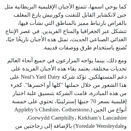
كما يوحي اسمها، تتمتع الأجبان الإقليمية البريطانية مثل
جبن لانكشاير القابل للتفتت وكورنيش يارغ المغلف
بالقراص بارتباط مميز بالمناطق التي نشأت فيها،
تتشكل عبر الجغرافيا والمناخ الفريدين. في عصر الإنتاج
الغذائي الصناعي الحديث، تمثل هذه الأجبان تاريخًا حيًا،
تُصنع باستخدام طرق ووصفات قديمة.
ومع ذلك، بينما يواجه المزارعون في جميع أنحاء العالم
تحديات مختلفة، يعتمد بقاء هذه الأجبان الفريدة على
دعم المستهلكين. تؤكد شركة Neal’s Yard Dairy على
هذا الشعور من خلال حملتها "كلها أو اخسرها". كجزء
من هذه المبادرة، قامت الشركة بتنسيق علبة اختيار
إقليمية بسعر 70 جنيهًا إسترلينيًا، تحتوي على خمسة
أنواع من الجبن (Appleby’s Cheshire، Cotherstone،
Gorwydd Caerphilly، Kirkham’s Lancashire،
وYoredale Wensleydale) بالإضافة إلى زجاجتين من