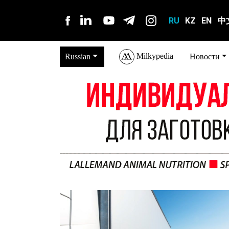
RU
KZ
EN
中
Milkypedia
Russian
Новости