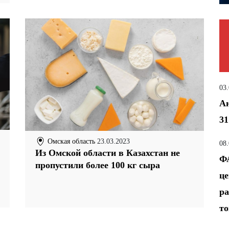
03
Ан
31
Омская область
23.03.2023
08
Из Омской области в Казахстан не
ФА
пропустили более 100 кг сыра
це
ра
т