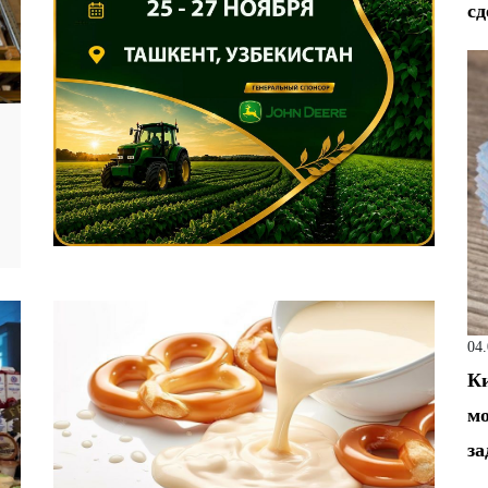
сд
04
Ки
мо
за