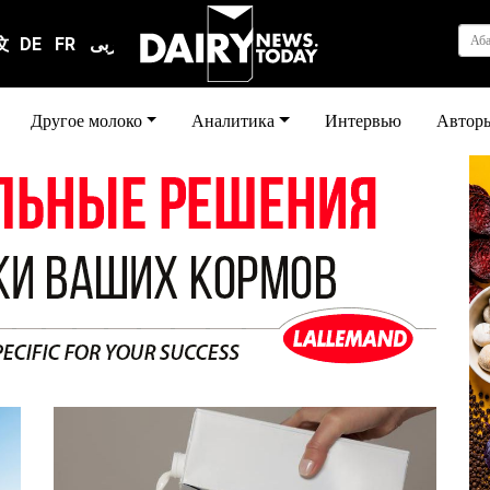
Аб
文
DE
FR
عربى
Другое молоко
Аналитика
Интервью
Автор