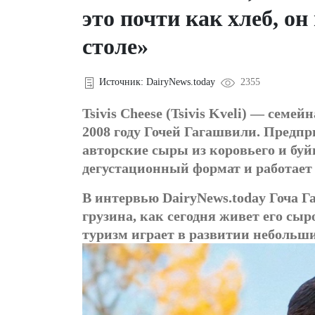
это почти как хлеб, он
столе»
Источник: DairyNews.today
2355
Tsivis Cheese (Tsivis Kveli) — семе
2008 году Гочей Гагашвили. Предп
авторские сыры из коровьего и буй
дегустационный формат и работает
В интервью DairyNews.today Гоча Г
грузина, как сегодня живет его сы
туризм играет в развитии небольш