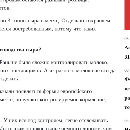
оток.
но 3 тонны сыра в месяц. Отдельно сохраняем
ется востребованным, потому что таких
03
Ан
изводства сыра?
31
Раньше было сложно контролировать молоко,
ших поставщиков. А из разного молока не всегда
08
сделать.
ФА
це
начали появляться фермы европейского
ра
 месте, получают контролируемое кормление,
т
 У них все под контролем, легче отслеживать
03
Мы платим за такое сырье немного дороже, чем
Ин