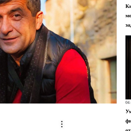
Ки
мо
за
04
Ум
фи
от