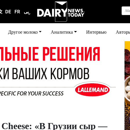
Аб
文
DE
FR
عربى
Другое молоко
Аналитика
Интервью
Автор
s Cheese: «В Грузии сыр —