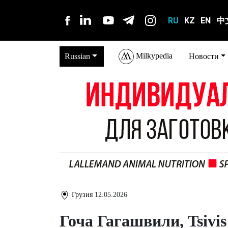
RU
KZ
EN
中
Milkypedia
Russian
Новости
Грузия
12.05.2026
Гоча Гагашвили, Tsivi