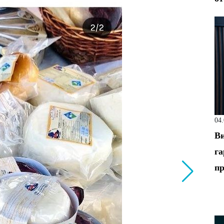
04
Ви
га
пр