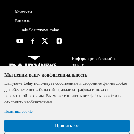
Контакты
Реклама
ads@dairynews.today
Информация об онлайн-
оплате
Мы ценим вашу конфиденциальность
ДОГОВОР-ОФЕРТА
The DairyNews, все права
Dairynews.today использует собственные и сторонние файлы cookie
Политика
защищены, 2000-2024
для обеспечения работы сайта, анализа трафика и показа
конфиденциальности
релевантной рекламы. Вы можете принять все файлы cookie или
отклонить необязательные.
Политика cookie
Принять все