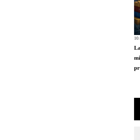
10
La
mi
pr