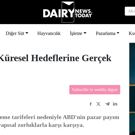
All 
Diğer Süt
Hayvancılık
İşleme
Pazarlama
Ku
Küresel Hedeflerine Gerçek
Subscribe to weekly digest
eme tarifeleri nedeniyle ABD'nin pazar payını
apısal zorluklarla karşı karşıya.