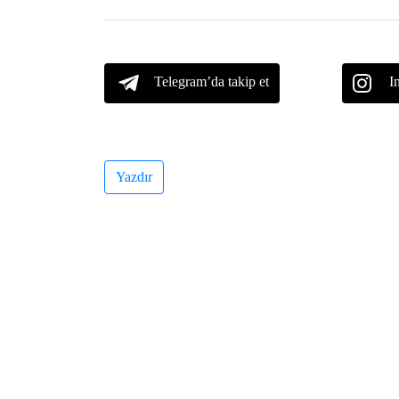
Telegram’da takip et
I
Yazdır