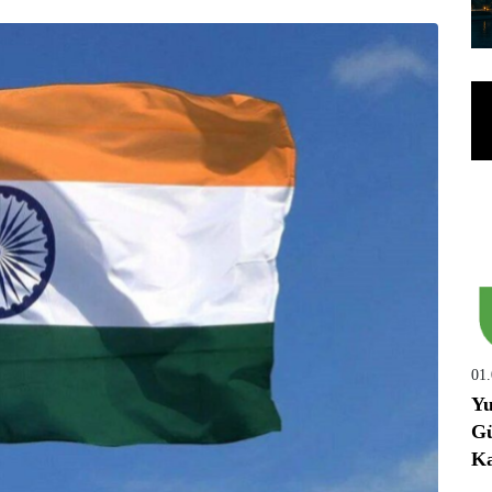
01
Yu
Gü
Ka