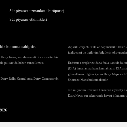
Süt piyasası uzmanları ile röportaj
Süt piyasası etkinlikleri
 bir konuma sahiptir.
Açıklık, erişilebilirlik ve bağımsızlık ilkele
faaliyetleri ile ilgili tüm bilgilerin okuyucul
airy News, son derece etkili ve otoriter bir
ük çok sayıda haber güncellemesi
Endüstri görüşlerine daha fazla katkıda bul
(DIA) lansmanına hazırlanmaktadır. DIA anali
güncellenen bilgiler içeren Dairy Maps ve böl
 Dairy Rally, Central Asia Dairy Congress vb.
Shortage Maps bulunmaktadır.
4,5 milyonun üzerinde benzersiz ziyaretçi o
DairyNews, süt sektöründe hayati bilgilerin
-2026