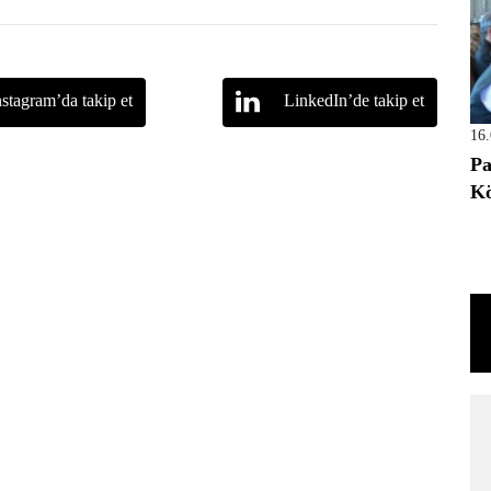
nstagram’da takip et
LinkedIn’de takip et
16
Pa
Kö