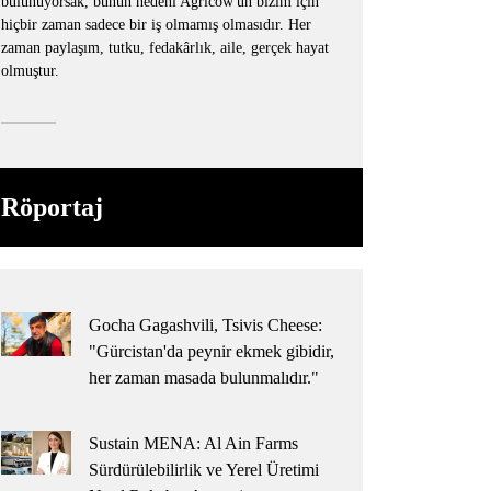
bulunuyorsak, bunun nedeni Agricow'un bizim için
hiçbir zaman sadece bir iş olmamış olmasıdır. Her
zaman paylaşım, tutku, fedakârlık, aile, gerçek hayat
olmuştur.
Röportaj
Gocha Gagashvili, Tsivis Cheese:
"Gürcistan'da peynir ekmek gibidir,
her zaman masada bulunmalıdır."
Sustain MENA: Al Ain Farms
Sürdürülebilirlik ve Yerel Üretimi