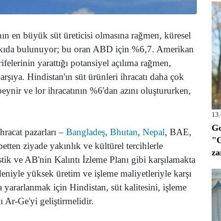
nın en büyük süt üreticisi olmasına rağmen, küresel
katkıda bulunuyor; bu oran ABD için %6,7. Amerikan
ifelerinin yarattığı potansiyel açılıma rağmen,
arşıya. Hindistan'ın süt ürünleri ihracatı daha çok
peynir ve lor ihracatının %6'dan azını oluştururken,
13
Go
hracat pazarları –
Bangladeş
,
Bhutan
,
Nepal
, BAE,
"G
etten ziyade yakınlık ve kültürel tercihlerle
za
istik ve AB'nin Kalıntı İzleme Planı gibi karşılamakta
edeniyle yüksek üretim ve işleme maliyetleriyle karşı
 yararlanmak için Hindistan, süt kalitesini, işleme
ı Ar-Ge'yi geliştirmelidir.