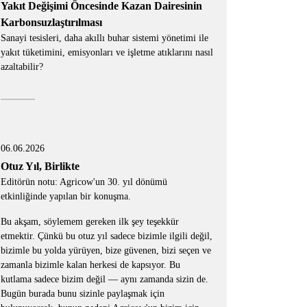
Yakıt Değişimi Öncesinde Kazan Dairesinin
Karbonsuzlaştırılması
Sanayi tesisleri, daha akıllı buhar sistemi yönetimi ile
yakıt tüketimini, emisyonları ve işletme atıklarını nasıl
azaltabilir?
06.06.2026
Otuz Yıl, Birlikte
Editörün notu: Agricow'un 30. yıl dönümü
etkinliğinde yapılan bir konuşma.
Bu akşam, söylemem gereken ilk şey teşekkür
etmektir. Çünkü bu otuz yıl sadece bizimle ilgili değil,
bizimle bu yolda yürüyen, bize güvenen, bizi seçen ve
zamanla bizimle kalan herkesi de kapsıyor. Bu
kutlama sadece bizim değil — aynı zamanda sizin de.
Bugün burada bunu sizinle paylaşmak için