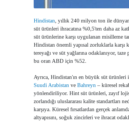
Hindistan
, yıllık 240 milyon ton ile dünya
süt ürünleri ihracatına %0,5'ten daha az 
süt ürünlerine karşı uygulanan misilleme tar
Hindistan önemli yapısal zorluklarla karşı k
tereyağı ve süt yağlarına odaklanıyor, taze 
bu oran ABD için %52.
Ayrıca, Hindistan'ın en büyük süt ürünleri i
Suudi Arabistan
ve
Bahreyn
– küresel rekab
yönlendiriliyor. Hint süt ürünleri, zayıf loj
zorlandığı uluslararası kalite standartları n
karşıya. Küresel fırsatlardan gerçek anlamda
altyapısını, soğuk zincirleri ve ihracat odakl