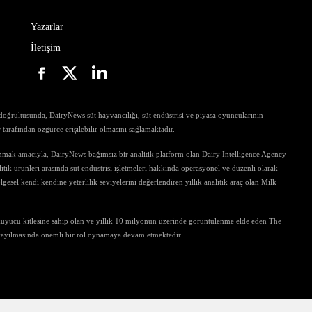
Yazarlar
İletişim
ri doğrultusunda, DairyNews süt hayvancılığı, süt endüstrisi ve piyasa oyuncularının
ar tarafından özgürce erişilebilir olmasını sağlamaktadır.
unmak amacıyla, DairyNews bağımsız bir analitik platform olan Dairy Intelligence Agency
tik ürünleri arasında süt endüstrisi işletmeleri hakkında operasyonel ve düzenli olarak
gesel kendi kendine yeterlilik seviyelerini değerlendiren yıllık analitik araç olan Milk
kuyucu kitlesine sahip olan ve yıllık 10 milyonun üzerinde görüntülenme elde eden The
 yayılmasında önemli bir rol oynamaya devam etmektedir.