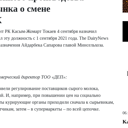
ынка о смене
К
нт РК Касым-Жомарт Токаев 4 сентября назначил
 эту должность с 1 сентября 2021 года. The DairyNews
назначения Айдарбека Сапарова главой Минсельхоза.
ммерческий директор ТОО «ДЕП»:
 ввели регулирование поставщиков сырого молока,
ий. И, например, при повышении цен на социально
ты курирующие органы приходили сначала к сырьевикам,
тчикам, затем – в супермаркеты – по всей цепочке.
06
Ka