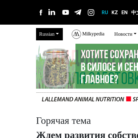
RU
KZ
EN
中
Milkypedia
Russian
Новости
Горячая тема
Ждем развития собств