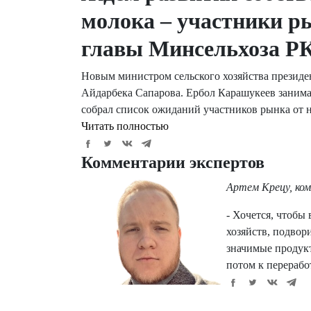
молока – участники р
главы Минсельхоза Р
Новым министром сельского хозяйства президе
Айдарбека Сапарова. Ербол Карашукеев занимал
собрал список ожиданий участников рынка от 
Читать полностью
Комментарии экспертов
Артем Крецу, ко
- Хочется, чтобы
хозяйств, подвор
значимые продук
потом к перерабо