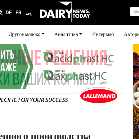
Аб
文
DE
FR
عربى
Другое молоко
Аналитика
Интервью
Автор
енного производства