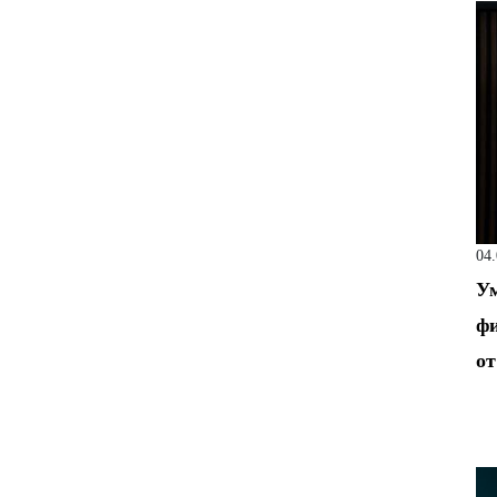
04
Ум
фи
от