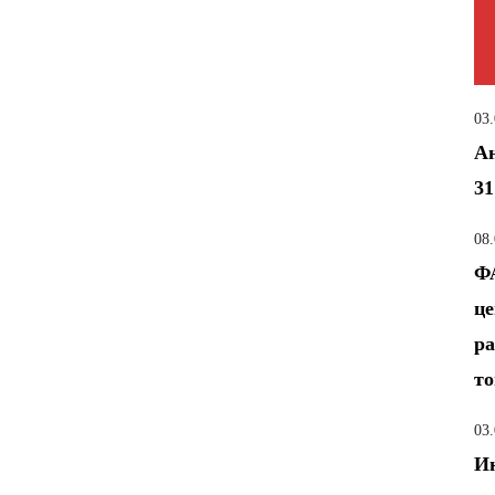
03
Ан
31
08
ФА
це
ра
т
03
Ин