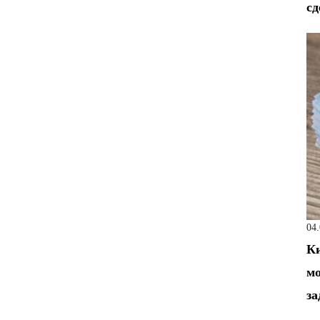
сд
04
Ки
мо
за