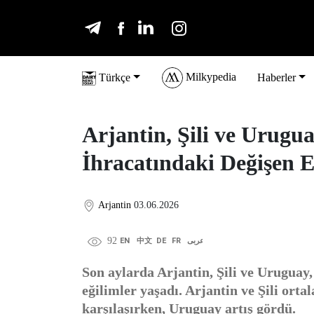
Milkypedia
Türkçe
Haberler
Arjantin, Şili ve Urugu
İhracatındaki Değişen E
Arjantin
03.06.2026
92
EN
中文
DE
FR
عربى
Son aylarda Arjantin, Şili ve Uruguay,
eğilimler yaşadı. Arjantin ve Şili orta
karşılaşırken, Uruguay artış gördü.