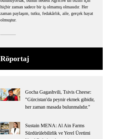
bulunuyorsak, bunun nedeni Agricow'un bizim için
hiçbir zaman sadece bir iş olmamış olmasıdır. Her
zaman paylaşım, tutku, fedakârlık, aile, gerçek hayat
olmuştur.
Röportaj
Gocha Gagashvili, Tsivis Cheese:
"Gürcistan'da peynir ekmek gibidir,
her zaman masada bulunmalıdır."
Sustain MENA: Al Ain Farms
Sürdürülebilirlik ve Yerel Üretimi