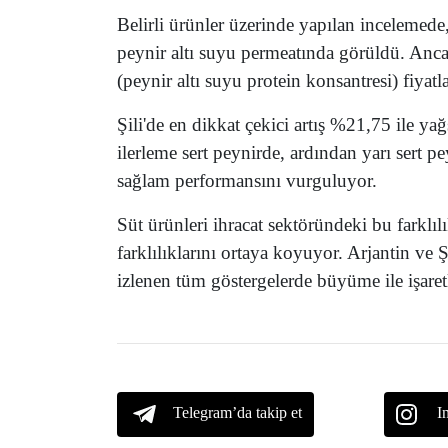
Belirli ürünler üzerinde yapılan incelemed
peynir altı suyu permeatında görüldü. Anc
(peynir altı suyu protein konsantresi) fiyatla
Şili'de en dikkat çekici artış %21,75 ile y
ilerleme sert peynirde, ardından yarı sert 
sağlam performansını vurguluyor.
Süt ürünleri ihracat sektöründeki bu farklı
farklılıklarını ortaya koyuyor. Arjantin ve 
izlenen tüm göstergelerde büyüme ile işaret
Telegram’da takip et
I