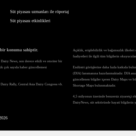
Süt piyasası uzmanları ile röportaj
Süt piyasası etkinlikleri
 bir konuma sahiptir.
Açıklık, erişilebilirlik ve bağımsızlık ilkele
faaliyetleri ile ilgili tüm bilgilerin okuyucul
airy News, son derece etkili ve otoriter bir
ük çok sayıda haber güncellemesi
Endüstri görüşlerine daha fazla katkıda bul
(DIA) lansmanına hazırlanmaktadır. DIA anali
güncellenen bilgiler içeren Dairy Maps ve böl
 Dairy Rally, Central Asia Dairy Congress vb.
Shortage Maps bulunmaktadır.
4,5 milyonun üzerinde benzersiz ziyaretçi o
DairyNews, süt sektöründe hayati bilgilerin
-2026