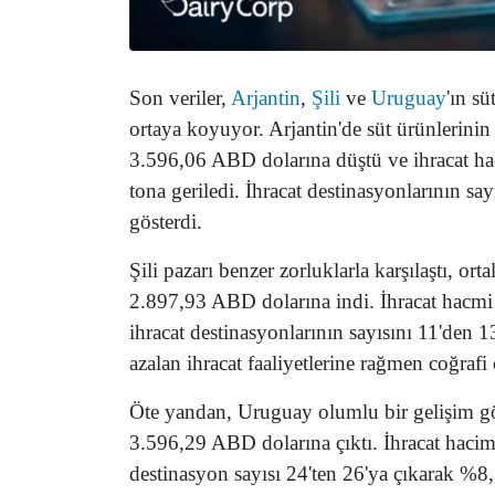
Son veriler,
Arjantin
,
Şili
ve
Uruguay
'ın sü
ortaya koyuyor. Arjantin'de süt ürünlerinin
3.596,06 ABD dolarına düştü ve ihracat ha
tona geriledi. İhracat destinasyonlarının sa
gösterdi.
Şili pazarı benzer zorluklarla karşılaştı, or
2.897,93 ABD dolarına indi. İhracat hacmi 
ihracat destinasyonlarının sayısını 11'den 
azalan ihracat faaliyetlerine rağmen coğrafi 
Öte yandan, Uruguay olumlu bir gelişim gös
3.596,29 ABD dolarına çıktı. İhracat haci
destinasyon sayısı 24'ten 26'ya çıkarak %8,3