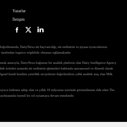
Yazarlar
İletişim
ri doğrultusunda, DairyNews süt hayvancılığı, süt endüstrisi ve piyasa oyuncularının
ar tarafından özgürce erişilebilir olmasını sağlamaktadır.
unmak amacıyla, DairyNews bağımsız bir analitik platform olan Dairy Intelligence Agency
tik ürünleri arasında süt endüstrisi işletmeleri hakkında operasyonel ve düzenli olarak
gesel kendi kendine yeterlilik seviyelerini değerlendiren yıllık analitik araç olan Milk
kuyucu kitlesine sahip olan ve yıllık 10 milyonun üzerinde görüntülenme elde eden The
 yayılmasında önemli bir rol oynamaya devam etmektedir.