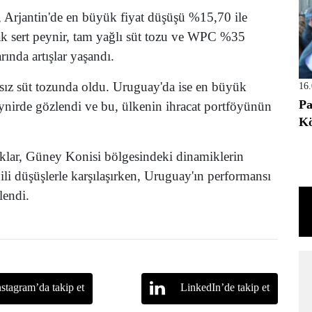
e, Arjantin'de en büyük fiyat düşüşü %15,70 ile
ak sert peynir, tam yağlı süt tozu ve WPC %35
rında artışlar yaşandı.
ağsız süt tozunda oldu. Uruguay'da ise en büyük
16
Pa
peynirde gözlendi ve bu, ülkenin ihracat portföyünün
Kö
lıklar, Güney Konisi bölgesindeki dinamiklerin
Şili düşüşlerle karşılaşırken, Uruguay'ın performansı
lendi.
nstagram’da takip et
LinkedIn’de takip et