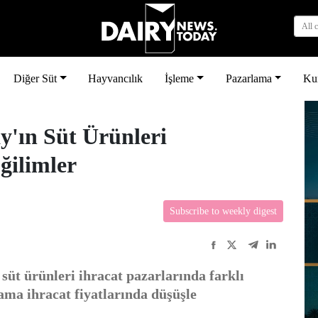
All 
Diğer Süt
Hayvancılık
İşleme
Pazarlama
Ku
ay'ın Süt Ürünleri
ğilimler
Subscribe to weekly digest
 süt ürünleri ihracat pazarlarında farklı
lama ihracat fiyatlarında düşüşle