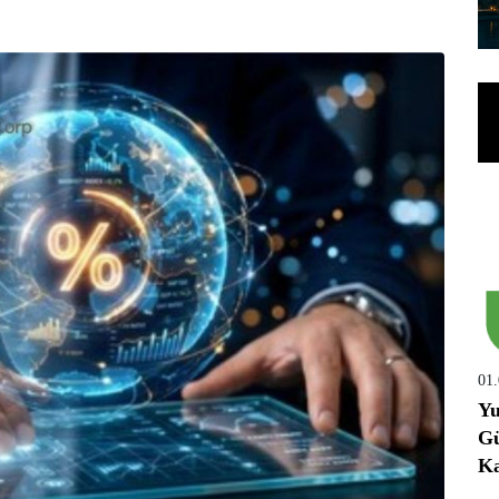
01
Yu
Gü
Ka