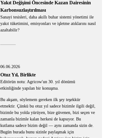
Yakıt Değişimi Öncesinde Kazan Dairesinin
Karbonsuzlaştırılması
Sanayi tesisleri, daha akıllı buhar sistemi yönetimi ile
yakıt tüketimini, emisyonları ve işletme atıklarını nasıl
azaltabilir?
06.06.2026
Otuz Yıl, Birlikte
Editörün notu: Agricow'un 30. yıl dönümü
etkinliğinde yapılan bir konuşma.
Bu akşam, söylemem gereken ilk şey teşekkür
etmektir. Çünkü bu otuz yıl sadece bizimle ilgili değil,
bizimle bu yolda yürüyen, bize güvenen, bizi seçen ve
zamanla bizimle kalan herkesi de kapsıyor. Bu
kutlama sadece bizim değil — aynı zamanda sizin de.
Bugün burada bunu sizinle paylaşmak için