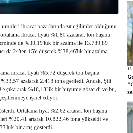
t ürünleri ihracat pazarlarında zıt eğilimler olduğunu
 ortalama ihracat fiyatı %1,80 azalarak ton başına
cminde de %30,19'luk bir azalma ile 13.789,89
yısı da 24'ten 15'e düşerek %38,46'lık bir azalma
13
talama ihracat fiyatı %5,72 düşerek ton başına
Go
%33,57 azalarak 2.418 tona geriledi. Ancak, Şili
"G
13'e çıkararak %18,18'lik bir büyüme gösterdi ve bu,
za
çeşitlenmeye işaret ediyor.
terdi. Ortalama fiyat %2,62 artarak ton başına
mleri %20,41 artarak 10.822,46 tona yükseldi ve
3'lük bir artış gösterdi.