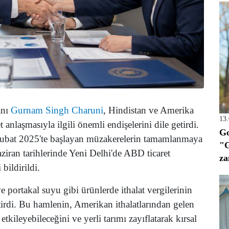
anı
Gurnam Singh Charuni
, Hindistan ve Amerika
13
t anlaşmasıyla ilgili önemli endişelerini dile getirdi.
Go
 Şubat 2025'te başlayan müzakerelerin tamamlanmaya
"G
aziran tarihlerinde Yeni Delhi'de ABD ticaret
za
bildirildi.
 portakal suyu gibi ürünlerde ithalat vergilerinin
eştirdi. Bu hamlenin, Amerikan ithalatlarından gelen
 etkileyebileceğini ve yerli tarımı zayıflatarak kırsal