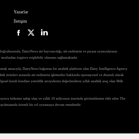
Yazarlar
İletişim
ri doğrultusunda, DairyNews süt hayvancılığı, süt endüstrisi ve piyasa oyuncularının
ar tarafından özgürce erişilebilir olmasını sağlamaktadır.
unmak amacıyla, DairyNews bağımsız bir analitik platform olan Dairy Intelligence Agency
tik ürünleri arasında süt endüstrisi işletmeleri hakkında operasyonel ve düzenli olarak
gesel kendi kendine yeterlilik seviyelerini değerlendiren yıllık analitik araç olan Milk
kuyucu kitlesine sahip olan ve yıllık 10 milyonun üzerinde görüntülenme elde eden The
 yayılmasında önemli bir rol oynamaya devam etmektedir.