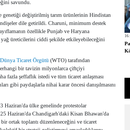
eğini savundu.
genetiği değiştirilmiş tarım ürünlerinin Hindistan
ndişeler dile getirildi. Charuni, minimum destek
zayıflamanın özellikle Punjab ve Haryana
16
 yağ üreticilerini ciddi şekilde etkileyebileceğini
Pa
Kö
Dünya Ticaret Örgütü
(WTO) tarafından
erhangi bir tavizin milyonlarca çiftçiyi
a fazla şeffaflık istedi ve tüm ticaret anlaşması
nları gibi paydaşlarla nihai karar öncesi danışılmasını
3 Haziran'da ülke genelinde protestolar
, 25 Haziran'da Chandigarh'daki Kisan Bhawan'da
a bir ortak toplantı düzenleneceğini ve ticaret
kolektif bir strateji geliştirmeyi amaçladıklarını