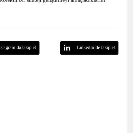
nstagram’da takip et
LinkedIn’de takip et