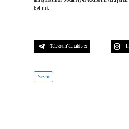
belirtti.
Telegram’da takip et
I
Yazdır