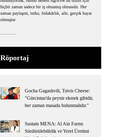
bulunuyorsak, bunun nedeni Agricow'un bizim için
hiçbir zaman sadece bir iş olmamış olmasıdır. Her
zaman paylaşım, tutku, fedakârlık, aile, gerçek hayat
olmuştur.
Röportaj
Gocha Gagashvili, Tsivis Cheese:
"Gürcistan'da peynir ekmek gibidir,
her zaman masada bulunmalıdır."
Sustain MENA: Al Ain Farms
Sürdürülebilirlik ve Yerel Üretimi