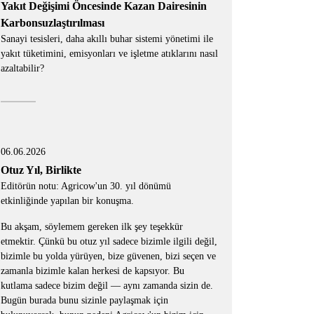
Yakıt Değişimi Öncesinde Kazan Dairesinin
Karbonsuzlaştırılması
Sanayi tesisleri, daha akıllı buhar sistemi yönetimi ile
yakıt tüketimini, emisyonları ve işletme atıklarını nasıl
azaltabilir?
06.06.2026
Otuz Yıl, Birlikte
Editörün notu: Agricow'un 30. yıl dönümü
etkinliğinde yapılan bir konuşma.
Bu akşam, söylemem gereken ilk şey teşekkür
etmektir. Çünkü bu otuz yıl sadece bizimle ilgili değil,
bizimle bu yolda yürüyen, bize güvenen, bizi seçen ve
zamanla bizimle kalan herkesi de kapsıyor. Bu
kutlama sadece bizim değil — aynı zamanda sizin de.
Bugün burada bunu sizinle paylaşmak için