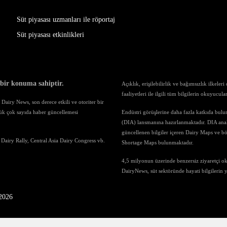
Süt piyasası uzmanları ile röportaj
Süt piyasası etkinlikleri
 bir konuma sahiptir.
Açıklık, erişilebilirlik ve bağımsızlık ilkele
faaliyetleri ile ilgili tüm bilgilerin okuyucul
airy News, son derece etkili ve otoriter bir
ük çok sayıda haber güncellemesi
Endüstri görüşlerine daha fazla katkıda bul
(DIA) lansmanına hazırlanmaktadır. DIA anali
güncellenen bilgiler içeren Dairy Maps ve böl
 Dairy Rally, Central Asia Dairy Congress vb.
Shortage Maps bulunmaktadır.
4,5 milyonun üzerinde benzersiz ziyaretçi o
DairyNews, süt sektöründe hayati bilgilerin
-2026