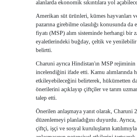
alanlarda ekonomik sıkıntılara yol açabilec
Amerikan süt ürünleri, kümes hayvanları ve 
pazarına girebilme olasılığı konusunda da e
fiyatı (MSP) alım sisteminde herhangi bir 
eyaletlerindeki buğday, çeltik ve yenilebilir
belirtti.
Charuni ayrıca Hindistan'ın MSP rejiminin
incelendiğini ifade etti. Kamu alımlarında h
etkileyebileceğini belirterek, hükümetten dah
önerilerini açıklayıp çiftçiler ve tarım uzma
talep etti.
Önerilen anlaşmaya yanıt olarak, Charuni 2
düzenlemeyi planladığını duyurdu. Ayrıca
çiftçi, işçi ve sosyal kuruluşların katılımıyl
anlaşmasının potansiyel etkilerini tartışarak 