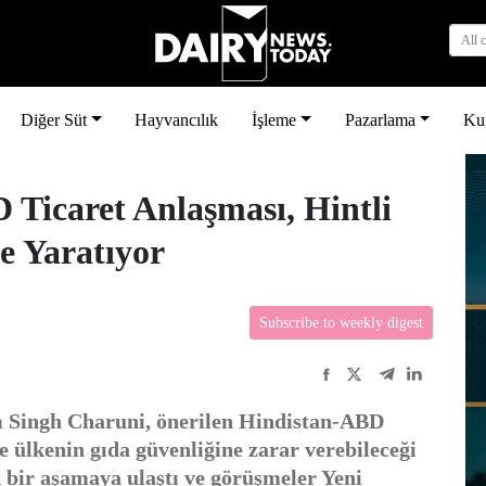
All 
Diğer Süt
Hayvancılık
İşleme
Pazarlama
Ku
 Ticaret Anlaşması, Hintli
şe Yaratıyor
Subscribe to weekly digest
m Singh Charuni, önerilen Hindistan-ABD
ve ülkenin gıda güvenliğine zarar verebileceği
 bir aşamaya ulaştı ve görüşmeler Yeni