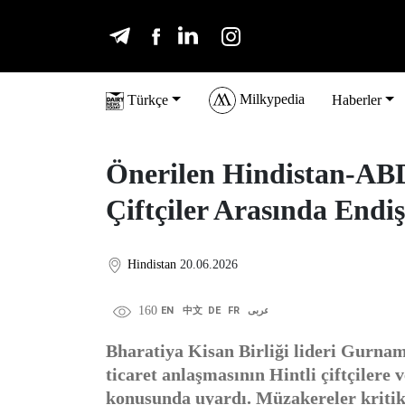
Milkypedia
Türkçe
Haberler
Önerilen Hindistan-ABD
Çiftçiler Arasında Endi
Hindistan
20.06.2026
160
EN
中文
DE
FR
عربى
Bharatiya Kisan Birliği lideri Gurna
ticaret anlaşmasının Hintli çiftçilere 
konusunda uyardı. Müzakereler kritik