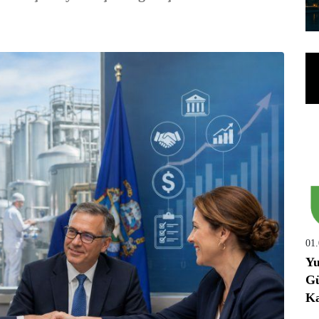
01
Yu
Gü
Ka