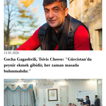
13.05.2026
Gocha Gagashvili, Tsivis Cheese: "Gürcistan'da
peynir ekmek gibidir, her zaman masada
bulunmalıdır."