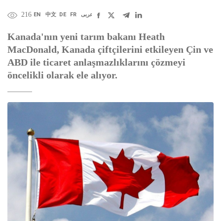
216
EN
中文
DE
FR
عربى
Kanada'nın yeni tarım bakanı Heath
MacDonald, Kanada çiftçilerini etkileyen Çin ve
ABD ile ticaret anlaşmazlıklarını çözmeyi
öncelikli olarak ele alıyor.