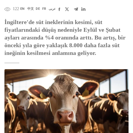
122
EN
中文
DE
FR
عربى
İngiltere'de süt ineklerinin kesimi, süt
fiyatlarındaki düşüş nedeniyle Eylül ve Şubat
ayları arasında %4 oranında arttı. Bu artış, bir
önceki yıla göre yaklaşık 8.000 daha fazla süt
ineğinin kesilmesi anlamına geliyor.