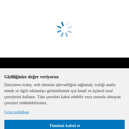
Gizliliğinize değer veriyoruz
Dairynews.today, web sitesinin işlevselliğini sağlamak, trafiği analiz
etmek ve ilgili reklamları görüntülemek için kendi ve üçüncü taraf
çerezlerini kullanır. Tüm çerezleri kabul edebilir veya zorunlu olmayan
The DairyNews, tüm hakları
çerezleri reddedebilirsiniz.
saklıdır, 2000-2026
Çerez politikası
Tümünü kabul et