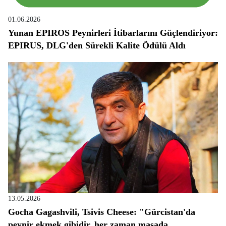
01.06.2026
Yunan EPIROS Peynirleri İtibarlarını Güçlendiriyor:
EPIRUS, DLG'den Sürekli Kalite Ödülü Aldı
13.05.2026
Gocha Gagashvili, Tsivis Cheese: "Gürcistan'da
peynir ekmek gibidir, her zaman masada