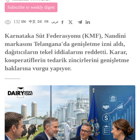
Subscribe to weekly digest
132
EN
中文
DE
FR
عربى
Karnataka Süt Federasyonu (KMF), Nandini
markasını Telangana'da genişletme izni aldı,
dağıtıcıların tekel iddialarını reddetti. Karar,
kooperatiflerin tedarik zincirlerini genişletme
haklarına vurgu yapıyor.