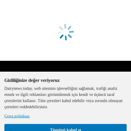
Gizliliğinize değer veriyoruz
Dairynews.today, web sitesinin işlevselliğini sağlamak, trafiği analiz
etmek ve ilgili reklamları görüntülemek için kendi ve üçüncü taraf
çerezlerini kullanır. Tüm çerezleri kabul edebilir veya zorunlu olmayan
The DairyNews, tüm hakları
çerezleri reddedebilirsiniz.
saklıdır, 2000-2026
Çerez politikası
Tümünü kabul et