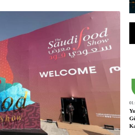
01
Yu
Gü
Ka