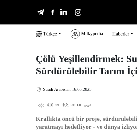
Milkypedia
Türkçe
Haberler
Çölü Yeşillendirmek: Su
Sürdürülebilir Tarım İ
Suudi Arabistan
16.05.2025
410
EN
中文
DE
FR
عربى
Krallıkta öncü bir proje, sürdürülebili
yaratmayı hedefliyor - ve dünya izliyo