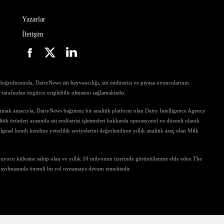
Yazarlar
İletişim
ri doğrultusunda, DairyNews süt hayvancılığı, süt endüstrisi ve piyasa oyuncularının
ar tarafından özgürce erişilebilir olmasını sağlamaktadır.
unmak amacıyla, DairyNews bağımsız bir analitik platform olan Dairy Intelligence Agency
tik ürünleri arasında süt endüstrisi işletmeleri hakkında operasyonel ve düzenli olarak
gesel kendi kendine yeterlilik seviyelerini değerlendiren yıllık analitik araç olan Milk
kuyucu kitlesine sahip olan ve yıllık 10 milyonun üzerinde görüntülenme elde eden The
 yayılmasında önemli bir rol oynamaya devam etmektedir.