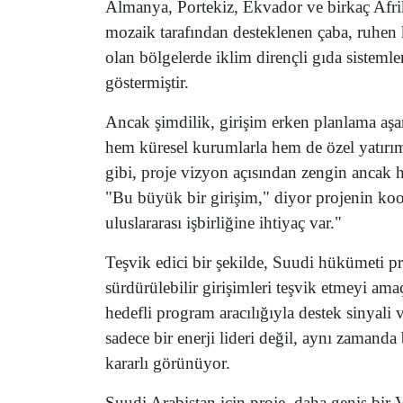
Almanya, Portekiz, Ekvador ve birkaç Afrik
mozaik tarafından desteklenen çaba, ruhen ke
olan bölgelerde iklim dirençli gıda sistemle
göstermiştir.
Ancak şimdilik, girişim erken planlama aşa
hem küresel kurumlarla hem de özel yatırım
gibi, proje vizyon açısından zengin ancak h
"Bu büyük bir girişim," diyor projenin koo
uluslararası işbirliğine ihtiyaç var."
Teşvik edici bir şekilde, Suudi hükümeti p
sürdürülebilir girişimleri teşvik etmeyi am
hedefli program aracılığıyla destek sinyali v
sadece bir enerji lideri değil, aynı zamand
kararlı görünüyor.
Suudi Arabistan için proje, daha geniş bi