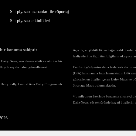
Süt piyasası uzmanları ile röportaj
Süt piyasası etkinlikleri
 bir konuma sahiptir.
Açıklık, erişilebilirlik ve bağımsızlık ilkele
faaliyetleri ile ilgili tüm bilgilerin okuyucul
airy News, son derece etkili ve otoriter bir
ük çok sayıda haber güncellemesi
Endüstri görüşlerine daha fazla katkıda bul
(DIA) lansmanına hazırlanmaktadır. DIA anali
güncellenen bilgiler içeren Dairy Maps ve böl
 Dairy Rally, Central Asia Dairy Congress vb.
Shortage Maps bulunmaktadır.
4,5 milyonun üzerinde benzersiz ziyaretçi o
DairyNews, süt sektöründe hayati bilgilerin
-2026