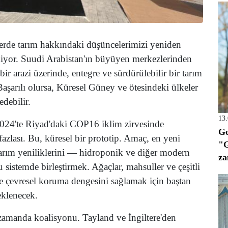
lerde tarım hakkındaki düşüncelerimizi yeniden
niyor. Suudi Arabistan'ın büyüyen merkezlerinden
ir arazi üzerinde, entegre ve sürdürülebilir bir tarım
Başarılı olursa, Küresel Güney ve ötesindeki ülkeler
edebilir.
13
 2024'te Riyad'daki COP16 iklim zirvesinde
Go
fazlası. Bu, küresel bir prototip. Amaç, en yeni
"G
e tarım yeniliklerini — hidroponik ve diğer modern
za
 sistemde birleştirmek. Ağaçlar, mahsuller ve çeşitli
 ve çevresel koruma dengesini sağlamak için baştan
teklenecek.
ı zamanda koalisyonu. Tayland ve İngiltere'den