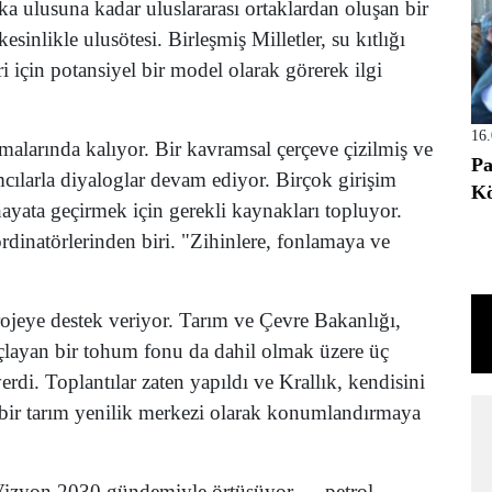
a ulusuna kadar uluslararası ortaklardan oluşan bir
sinlikle ulusötesi. Birleşmiş Milletler, su kıtlığı
ri için potansiyel bir model olarak görerek ilgi
16
malarında kalıyor. Bir kavramsal çerçeve çizilmiş ve
Pa
cılarla diyaloglar devam ediyor. Birçok girişim
Kö
ayata geçirmek için gerekli kaynakları topluyor.
rdinatörlerinden biri. "Zihinlere, fonlamaya ve
rojeye destek veriyor. Tarım ve Çevre Bakanlığı,
açlayan bir tohum fonu da dahil olmak üzere üç
erdi. Toplantılar zaten yapıldı ve Krallık, kendisini
a bir tarım yenilik merkezi olarak konumlandırmaya
r Vizyon 2030 gündemiyle örtüşüyor — petrol