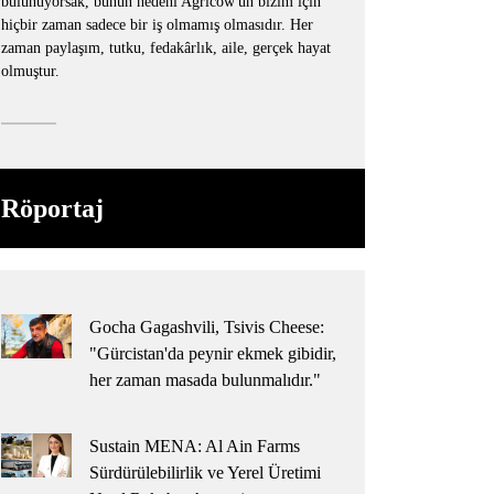
bulunuyorsak, bunun nedeni Agricow'un bizim için
hiçbir zaman sadece bir iş olmamış olmasıdır. Her
zaman paylaşım, tutku, fedakârlık, aile, gerçek hayat
olmuştur.
Röportaj
Gocha Gagashvili, Tsivis Cheese:
"Gürcistan'da peynir ekmek gibidir,
her zaman masada bulunmalıdır."
Sustain MENA: Al Ain Farms
Sürdürülebilirlik ve Yerel Üretimi