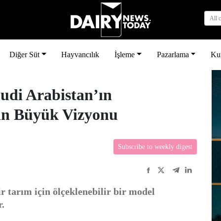
All 
Diğer Süt
Hayvancılık
İşleme
Pazarlama
Ku
udi Arabistan’ın
çin Büyük Vizyonu
Subscribe to weekly digest
r tarım için ölçeklenebilir bir model
r.