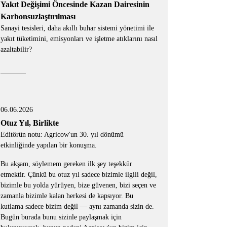
Yakıt Değişimi Öncesinde Kazan Dairesinin
Karbonsuzlaştırılması
Sanayi tesisleri, daha akıllı buhar sistemi yönetimi ile
yakıt tüketimini, emisyonları ve işletme atıklarını nasıl
azaltabilir?
06.06.2026
Otuz Yıl, Birlikte
Editörün notu: Agricow'un 30. yıl dönümü
etkinliğinde yapılan bir konuşma.
Bu akşam, söylemem gereken ilk şey teşekkür
etmektir. Çünkü bu otuz yıl sadece bizimle ilgili değil,
bizimle bu yolda yürüyen, bize güvenen, bizi seçen ve
zamanla bizimle kalan herkesi de kapsıyor. Bu
kutlama sadece bizim değil — aynı zamanda sizin de.
Bugün burada bunu sizinle paylaşmak için