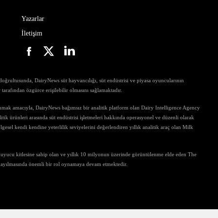
Yazarlar
İletişim
ri doğrultusunda, DairyNews süt hayvancılığı, süt endüstrisi ve piyasa oyuncularının
ar tarafından özgürce erişilebilir olmasını sağlamaktadır.
unmak amacıyla, DairyNews bağımsız bir analitik platform olan Dairy Intelligence Agency
tik ürünleri arasında süt endüstrisi işletmeleri hakkında operasyonel ve düzenli olarak
gesel kendi kendine yeterlilik seviyelerini değerlendiren yıllık analitik araç olan Milk
kuyucu kitlesine sahip olan ve yıllık 10 milyonun üzerinde görüntülenme elde eden The
 yayılmasında önemli bir rol oynamaya devam etmektedir.