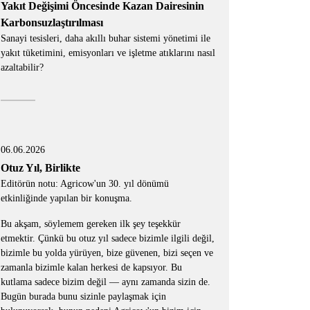
Yakıt Değişimi Öncesinde Kazan Dairesinin
Karbonsuzlaştırılması
Sanayi tesisleri, daha akıllı buhar sistemi yönetimi ile
yakıt tüketimini, emisyonları ve işletme atıklarını nasıl
azaltabilir?
06.06.2026
Otuz Yıl, Birlikte
Editörün notu: Agricow'un 30. yıl dönümü
etkinliğinde yapılan bir konuşma.
Bu akşam, söylemem gereken ilk şey teşekkür
etmektir. Çünkü bu otuz yıl sadece bizimle ilgili değil,
bizimle bu yolda yürüyen, bize güvenen, bizi seçen ve
zamanla bizimle kalan herkesi de kapsıyor. Bu
kutlama sadece bizim değil — aynı zamanda sizin de.
Bugün burada bunu sizinle paylaşmak için