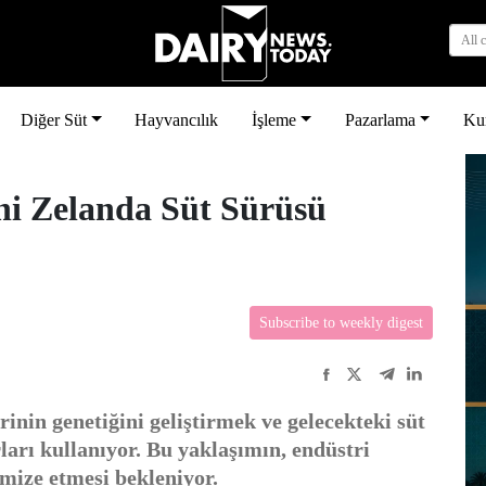
All 
Diğer Süt
Hayvancılık
İşleme
Pazarlama
Ku
ni Zelanda Süt Sürüsü
Subscribe to weekly digest
erinin genetiğini geliştirmek ve gelecekteki süt
ları kullanıyor. Bu yaklaşımın, endüstri
mize etmesi bekleniyor.