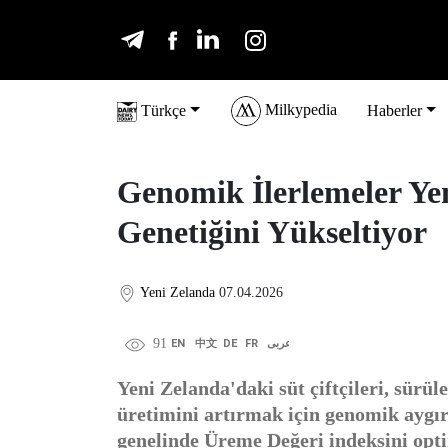
Milkypedia
Türkçe
Haberler
Genomik İlerlemeler Ye
Genetiğini Yükseltiyor
Yeni Zelanda
07.04.2026
91
EN
中文
DE
FR
عربى
Yeni Zelanda'daki süt çiftçileri, sürül
üretimini artırmak için genomik aygır
genelinde Üreme Değeri indeksini opti