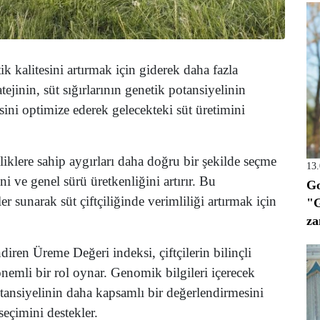
tik kalitesini artırmak için giderek daha fazla
jinin, süt sığırlarının genetik potansiyelinin
ini optimize ederek gelecekteki süt üretimini
lliklere sahip aygırları daha doğru bir şekilde seçme
13
ni ve genel sürü üretkenliğini artırır. Bu
Go
r sunarak süt çiftçiliğinde verimliliği artırmak için
"G
za
iren Üreme Değeri indeksi, çiftçilerin bilinçli
nemli bir rol oynar. Genomik bilgileri içerecek
otansiyelinin daha kapsamlı bir değerlendirmesini
seçimini destekler.