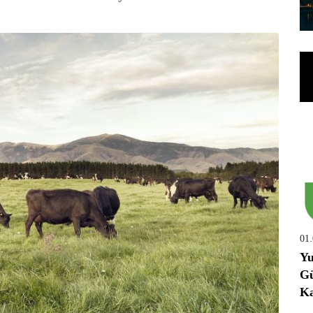
01
Yu
Gü
Ka