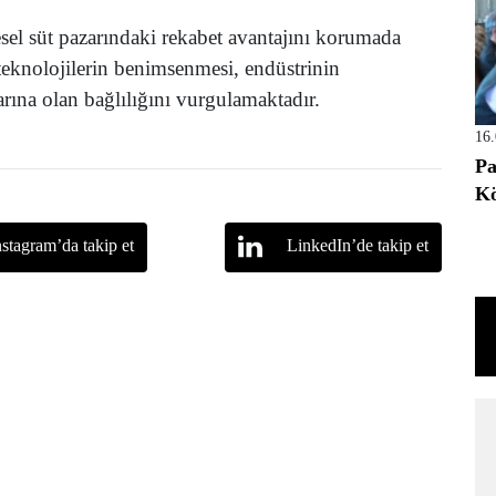
sel süt pazarındaki rekabet avantajını korumada
 teknolojilerin benimsenmesi, endüstrinin
arına olan bağlılığını vurgulamaktadır.
16
Pa
Kö
nstagram’da takip et
LinkedIn’de takip et