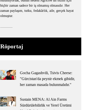
bulunuyorsak, bunun nedeni Agricow'un bizim için
hiçbir zaman sadece bir iş olmamış olmasıdır. Her
zaman paylaşım, tutku, fedakârlık, aile, gerçek hayat
olmuştur.
Röportaj
Gocha Gagashvili, Tsivis Cheese:
"Gürcistan'da peynir ekmek gibidir,
her zaman masada bulunmalıdır."
Sustain MENA: Al Ain Farms
Sürdürülebilirlik ve Yerel Üretimi