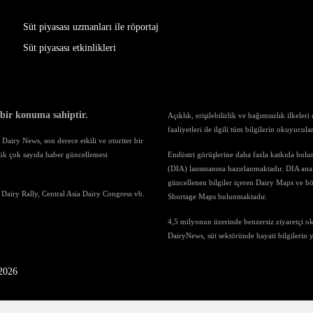
Süt piyasası uzmanları ile röportaj
Süt piyasası etkinlikleri
 bir konuma sahiptir.
Açıklık, erişilebilirlik ve bağımsızlık ilkele
faaliyetleri ile ilgili tüm bilgilerin okuyucul
airy News, son derece etkili ve otoriter bir
ük çok sayıda haber güncellemesi
Endüstri görüşlerine daha fazla katkıda bul
(DIA) lansmanına hazırlanmaktadır. DIA anali
güncellenen bilgiler içeren Dairy Maps ve böl
 Dairy Rally, Central Asia Dairy Congress vb.
Shortage Maps bulunmaktadır.
4,5 milyonun üzerinde benzersiz ziyaretçi o
DairyNews, süt sektöründe hayati bilgilerin
-2026