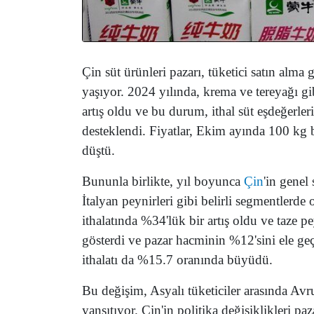
Çin süt ürünleri pazarı, tüketici satın alma
yaşıyor. 2024 yılında, krema ve tereyağı gibi
artış oldu ve bu durum, ithal süt eşdeğerler
desteklendi. Fiyatlar, Ekim ayında 100 kg 
düştü.
Bununla birlikte, yıl boyunca
Çin
'in genel
İtalyan peynirleri gibi belirli segmentlerde
ithalatında %34'lük bir artış oldu ve taze p
gösterdi ve pazar hacminin %12'sini ele geç
ithalatı da %15.7 oranında büyüdü.
Bu değişim, Asyalı tüketiciler arasında Avr
yansıtıyor. Çin'in politika değişiklikleri 