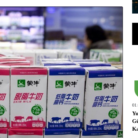
01
Yu
Gü
Ka