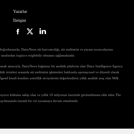
Yazarlar
İletişim
ri doğrultusunda, DairyNews süt hayvancılığı, süt endüstrisi ve piyasa oyuncularının
ar tarafından özgürce erişilebilir olmasını sağlamaktadır.
unmak amacıyla, DairyNews bağımsız bir analitik platform olan Dairy Intelligence Agency
tik ürünleri arasında süt endüstrisi işletmeleri hakkında operasyonel ve düzenli olarak
gesel kendi kendine yeterlilik seviyelerini değerlendiren yıllık analitik araç olan Milk
kuyucu kitlesine sahip olan ve yıllık 10 milyonun üzerinde görüntülenme elde eden The
 yayılmasında önemli bir rol oynamaya devam etmektedir.