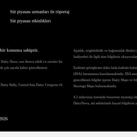
Süt piyasası uzmanları ile röportaj
Süt piyasası etkinlikleri
 bir konuma sahiptir.
Açıklık, erişilebilirlik ve bağımsızlık ilkele
faaliyetleri ile ilgili tüm bilgilerin okuyucul
airy News, son derece etkili ve otoriter bir
ük çok sayıda haber güncellemesi
Endüstri görüşlerine daha fazla katkıda bul
(DIA) lansmanına hazırlanmaktadır. DIA anali
güncellenen bilgiler içeren Dairy Maps ve böl
 Dairy Rally, Central Asia Dairy Congress vb.
Shortage Maps bulunmaktadır.
4,5 milyonun üzerinde benzersiz ziyaretçi o
DairyNews, süt sektöründe hayati bilgilerin
-2026