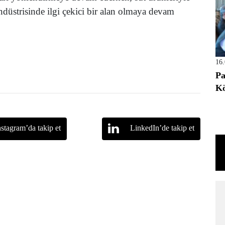
i endüstrisinde ilgi çekici bir alan olmaya devam
16
Pa
Kö
nstagram’da takip et
LinkedIn’de takip et