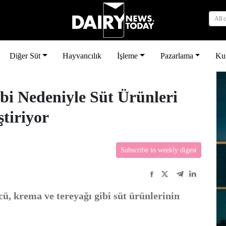
All 
Diğer Süt
Hayvancılık
İşleme
Pazarlama
Ku
ebi Nedeniyle Süt Ürünleri
ştiriyor
Subscribe to weekly digest
cü, krema ve tereyağı gibi süt ürünlerinin