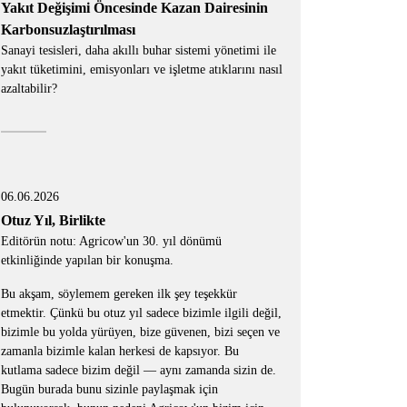
Yakıt Değişimi Öncesinde Kazan Dairesinin
Karbonsuzlaştırılması
Sanayi tesisleri, daha akıllı buhar sistemi yönetimi ile
yakıt tüketimini, emisyonları ve işletme atıklarını nasıl
azaltabilir?
06.06.2026
Otuz Yıl, Birlikte
Editörün notu: Agricow'un 30. yıl dönümü
etkinliğinde yapılan bir konuşma.
Bu akşam, söylemem gereken ilk şey teşekkür
etmektir. Çünkü bu otuz yıl sadece bizimle ilgili değil,
bizimle bu yolda yürüyen, bize güvenen, bizi seçen ve
zamanla bizimle kalan herkesi de kapsıyor. Bu
kutlama sadece bizim değil — aynı zamanda sizin de.
Bugün burada bunu sizinle paylaşmak için