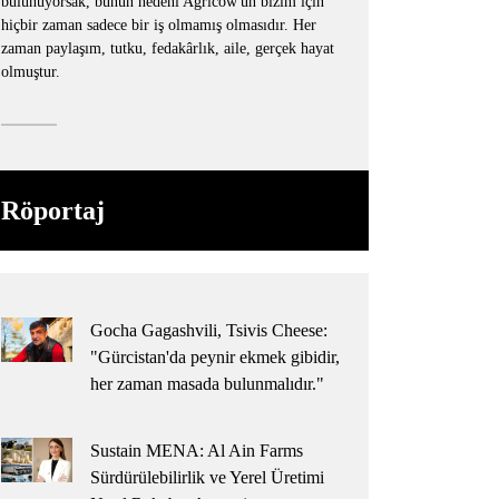
bulunuyorsak, bunun nedeni Agricow'un bizim için
hiçbir zaman sadece bir iş olmamış olmasıdır. Her
zaman paylaşım, tutku, fedakârlık, aile, gerçek hayat
olmuştur.
Röportaj
Gocha Gagashvili, Tsivis Cheese:
"Gürcistan'da peynir ekmek gibidir,
her zaman masada bulunmalıdır."
Sustain MENA: Al Ain Farms
Sürdürülebilirlik ve Yerel Üretimi