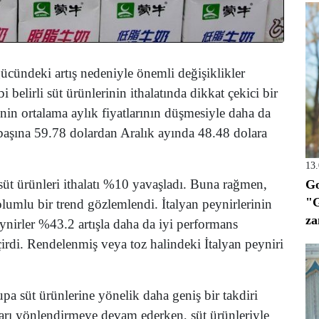
 gücündeki artış nedeniyle önemli değişiklikler
 belirli süt ürünlerinin ithalatında dikkat çekici bir
inin ortalama aylık fiyatlarının düşmesiyle daha da
başına 59.78 dolardan Aralık ayında 48.48 dolara
13
 süt ürünleri ithalatı %10 yavaşladı. Buna rağmen,
Go
"G
 olumlu bir trend gözlemlendi. İtalyan peynirlerinin
za
eynirler %43.2 artışla daha da iyi performans
irdi. Rendelenmiş veya toz halindeki İtalyan peyniri
upa süt ürünlerine yönelik daha geniş bir takdiri
pazarı yönlendirmeye devam ederken, süt ürünleriyle