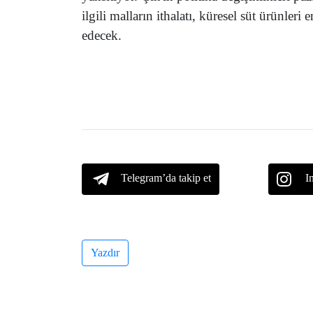
ilgili malların ithalatı, küresel süt ürünler
edecek.
Telegram’da takip et
I
Yazdır