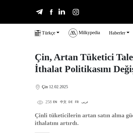
Milkypedia
Türkçe
Haberler
Çin, Artan Tüketici Tal
İthalat Politikasını Deği
Çin
12.02.2025
258
EN
中文
DE
FR
عربى
Çinli tüketicilerin artan satın alma gü
ithalatını artırdı.