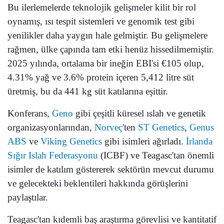
Bu ilerlemelerde teknolojik gelişmeler kilit bir rol
oynamış, ısı tespit sistemleri ve genomik test gibi
yenilikler daha yaygın hale gelmiştir. Bu gelişmelere
rağmen, ülke çapında tam etki henüz hissedilmemiştir.
2025 yılında, ortalama bir ineğin EBI'si €105 olup,
4.31% yağ ve 3.6% protein içeren 5,412 litre süt
üretmiş, bu da 441 kg süt katılarına eşittir.
Konferans,
Geno
gibi çeşitli küresel ıslah ve genetik
organizasyonlarından,
Norveç
'ten
ST Genetics
,
Genus
ABS
ve
Viking Genetics
gibi isimleri ağırladı.
İrlanda
Sığır Islah Federasyonu
(ICBF) ve Teagasc'tan önemli
isimler de katılım göstererek sektörün mevcut durumu
ve gelecekteki beklentileri hakkında görüşlerini
paylaştılar.
Teagasc'tan kıdemli baş araştırma görevlisi ve kantitatif