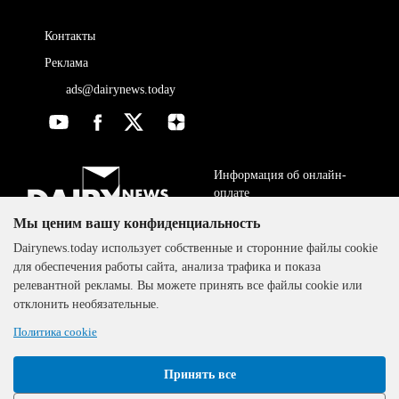
Контакты
Реклама
ads@dairynews.today
Информация об онлайн-
оплате
Мы ценим вашу конфиденциальность
ДОГОВОР-ОФЕРТА
The DairyNews, все права
Dairynews.today использует собственные и сторонние файлы cookie
Политика
защищены, 2000-2024
для обеспечения работы сайта, анализа трафика и показа
конфиденциальности
релевантной рекламы. Вы можете принять все файлы cookie или
отклонить необязательные.
Политика cookie
Принять все