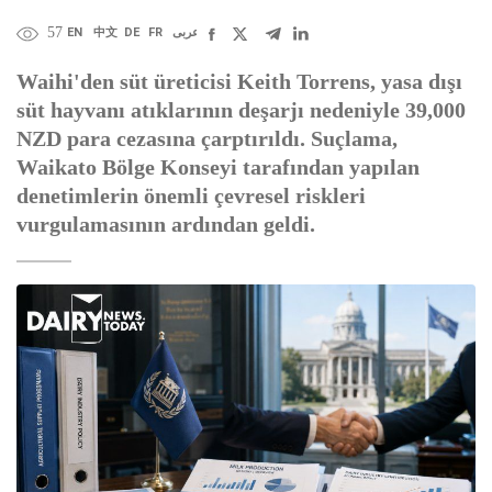
57
EN
中文
DE
FR
عربى
Waihi'den süt üreticisi Keith Torrens, yasa dışı
süt hayvanı atıklarının deşarjı nedeniyle 39,000
NZD para cezasına çarptırıldı. Suçlama,
Waikato Bölge Konseyi tarafından yapılan
denetimlerin önemli çevresel riskleri
vurgulamasının ardından geldi.