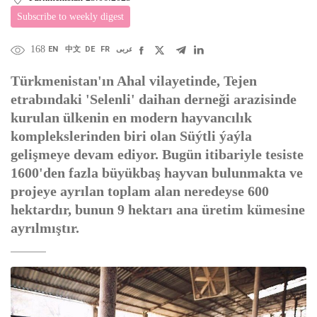
Subscribe to weekly digest
168
EN
中文
DE
FR
عربى
Türkmenistan'ın Ahal vilayetinde, Tejen
etrabındaki 'Selenli' daihan derneği arazisinde
kurulan ülkenin en modern hayvancılık
komplekslerinden biri olan Süýtli ýaýla
gelişmeye devam ediyor. Bugün itibariyle tesiste
1600'den fazla büyükbaş hayvan bulunmakta ve
projeye ayrılan toplam alan neredeyse 600
hektardır, bunun 9 hektarı ana üretim kümesine
ayrılmıştır.