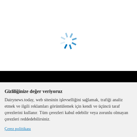
Gizliliğinize değer veriyoruz
Dairynews.today, web sitesinin işlevselliğini sağlamak, trafiği analiz
etmek ve ilgili reklamları görüntülemek için kendi ve üçüncü taraf
çerezlerini kullanır. Tüm çerezleri kabul edebilir veya zorunlu olmayan
The DairyNews, tüm hakları
çerezleri reddedebilirsiniz.
saklıdır, 2000-2026
Çerez politikası