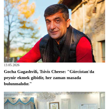
13.05.2026
Gocha Gagashvili, Tsivis Cheese: "Gürcistan'da
peynir ekmek gibidir, her zaman masada
bulunmalıdır."