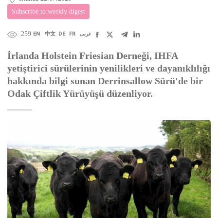
Subscribe to weekly digest
259
EN
中文
DE
FR
عربى
İrlanda Holstein Friesian Derneği, IHFA
yetiştirici sürülerinin yenilikleri ve dayanıklılığı
hakkında bilgi sunan Derrinsallow Sürü'de bir
Odak Çiftlik Yürüyüşü düzenliyor.