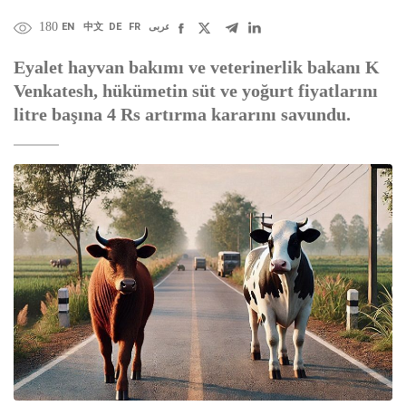
180
EN
中文
DE
FR
عربى
Eyalet hayvan bakımı ve veterinerlik bakanı K
Venkatesh, hükümetin süt ve yoğurt fiyatlarını
litre başına 4 Rs artırma kararını savundu.