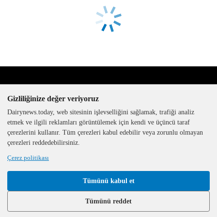
Gizliliğinize değer veriyoruz
Dairynews.today, web sitesinin işlevselliğini sağlamak, trafiği analiz
etmek ve ilgili reklamları görüntülemek için kendi ve üçüncü taraf
çerezlerini kullanır. Tüm çerezleri kabul edebilir veya zorunlu olmayan
The DairyNews, tüm hakları
çerezleri reddedebilirsiniz.
saklıdır, 2000-2026
Çerez politikası
Tümünü kabul et
Tümünü reddet