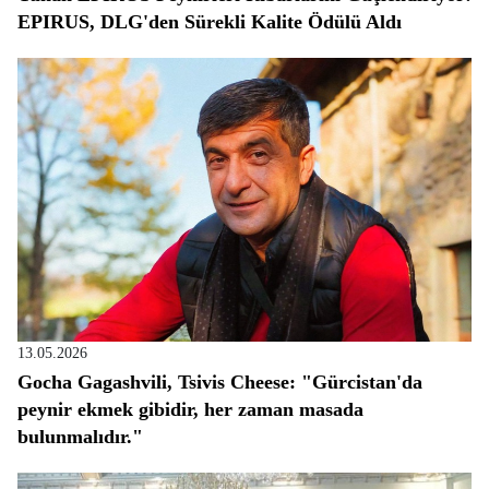
EPIRUS, DLG'den Sürekli Kalite Ödülü Aldı
13.05.2026
Gocha Gagashvili, Tsivis Cheese: "Gürcistan'da
peynir ekmek gibidir, her zaman masada
bulunmalıdır."