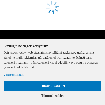
Gizliliğinize değer veriyoruz
Dairynews.today, web sitesinin işlevselliğini sağlamak, trafiği analiz
etmek ve ilgili reklamları görüntülemek için kendi ve üçüncü taraf
çerezlerini kullanır. Tüm çerezleri kabul edebilir veya zorunlu olmayan
The DairyNews, tüm hakları
çerezleri reddedebilirsiniz.
saklıdır, 2000-2026
Çerez politikası
Tümünü kabul et
Tümünü reddet