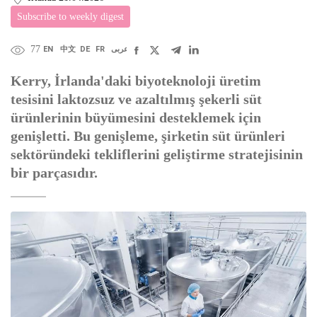
Subscribe to weekly digest
77
EN
中文
DE
FR
عربى
Kerry, İrlanda'daki biyoteknoloji üretim
tesisini laktozsuz ve azaltılmış şekerli süt
ürünlerinin büyümesini desteklemek için
genişletti. Bu genişleme, şirketin süt ürünleri
sektöründeki tekliflerini geliştirme stratejisinin
bir parçasıdır.