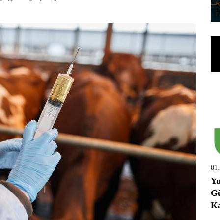
01
Yu
Gü
Ka