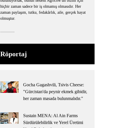
bulunuyorsak, bunun nedeni Agricow'un bizim için
hiçbir zaman sadece bir iş olmamış olmasıdır. Her
zaman paylaşım, tutku, fedakârlık, aile, gerçek hayat
olmuştur.
Röportaj
Gocha Gagashvili, Tsivis Cheese:
"Gürcistan'da peynir ekmek gibidir,
her zaman masada bulunmalıdır."
Sustain MENA: Al Ain Farms
Sürdürülebilirlik ve Yerel Üretimi