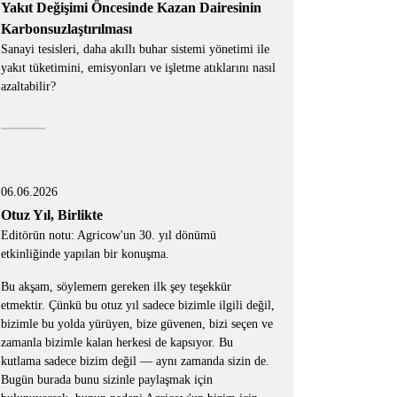
Yakıt Değişimi Öncesinde Kazan Dairesinin
Karbonsuzlaştırılması
Sanayi tesisleri, daha akıllı buhar sistemi yönetimi ile
yakıt tüketimini, emisyonları ve işletme atıklarını nasıl
azaltabilir?
06.06.2026
Otuz Yıl, Birlikte
Editörün notu: Agricow'un 30. yıl dönümü
etkinliğinde yapılan bir konuşma.
Bu akşam, söylemem gereken ilk şey teşekkür
etmektir. Çünkü bu otuz yıl sadece bizimle ilgili değil,
bizimle bu yolda yürüyen, bize güvenen, bizi seçen ve
zamanla bizimle kalan herkesi de kapsıyor. Bu
kutlama sadece bizim değil — aynı zamanda sizin de.
Bugün burada bunu sizinle paylaşmak için