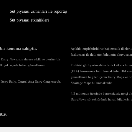
Süt piyasası uzmanları ile röportaj
Süt piyasası etkinlikleri
 bir konuma sahiptir.
Açıklık, erişilebilirlik ve bağımsızlık ilkele
faaliyetleri ile ilgili tüm bilgilerin okuyucul
airy News, son derece etkili ve otoriter bir
ük çok sayıda haber güncellemesi
Endüstri görüşlerine daha fazla katkıda bul
(DIA) lansmanına hazırlanmaktadır. DIA anali
güncellenen bilgiler içeren Dairy Maps ve böl
 Dairy Rally, Central Asia Dairy Congress vb.
Shortage Maps bulunmaktadır.
4,5 milyonun üzerinde benzersiz ziyaretçi o
DairyNews, süt sektöründe hayati bilgilerin
-2026