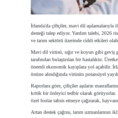
İrlanda'da çiftçiler, mavi dil aşılamalarıyl
desteği talep ediyor. Yardım talebi, 2026 ri
ve tarım sektörü üzerinde ciddi etkileri olab
Mavi dil virüsü, sığır ve koyun gibi geviş 
tarafından bulaştırılan bir hastalıktır. Üre
önemli ekonomik kayıplara yol açabilir. İrla
önüne alındığında virüsün potansiyel yayıl
Raporlara göre, çiftçiler aşıların masraflar
kritik bir önleyici tedbir olarak görüyorlar
özel fonlar tahsis etmeye çağırarak, hayv
Artan destek çağrısı, tarım uzmanlarının ik