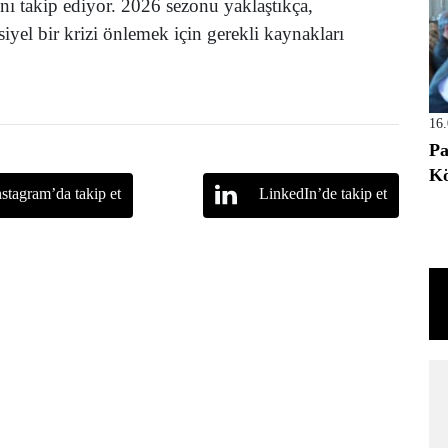
nı takip ediyor. 2026 sezonu yaklaştıkça,
iyel bir krizi önlemek için gerekli kaynakları
16
Pa
Kö
nstagram’da takip et
LinkedIn’de takip et