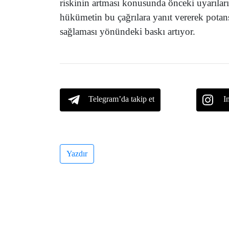
riskinin artması konusunda önceki uyarıları
hükümetin bu çağrılara yanıt vererek potans
sağlaması yönündeki baskı artıyor.
Telegram’da takip et
I
Yazdır