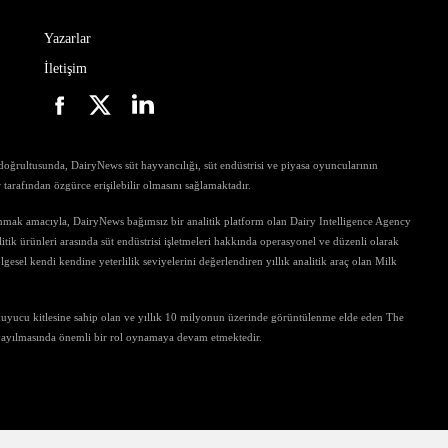
Yazarlar
İletişim
ri doğrultusunda, DairyNews süt hayvancılığı, süt endüstrisi ve piyasa oyuncularının
ar tarafından özgürce erişilebilir olmasını sağlamaktadır.
unmak amacıyla, DairyNews bağımsız bir analitik platform olan Dairy Intelligence Agency
tik ürünleri arasında süt endüstrisi işletmeleri hakkında operasyonel ve düzenli olarak
gesel kendi kendine yeterlilik seviyelerini değerlendiren yıllık analitik araç olan Milk
kuyucu kitlesine sahip olan ve yıllık 10 milyonun üzerinde görüntülenme elde eden The
 yayılmasında önemli bir rol oynamaya devam etmektedir.