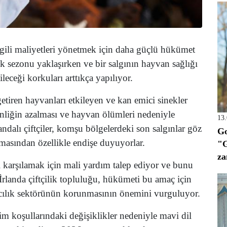
a ilgili maliyetleri yönetmek için daha güçlü hükümet
sk sezonu yaklaşırken ve bir salgının hayvan sağlığı
ileceği korkuları arttıkça yapılıyor.
getiren hayvanları etkileyen ve kan emici sinekler
tkenliğin azalması ve hayvan ölümleri nedeniyle
13
ndalı çiftçiler, komşu bölgelerdeki son salgınlar göz
Go
masından özellikle endişe duyuyorlar.
"G
za
ını karşılamak için mali yardım talep ediyor ve bunu
. İrlanda çiftçilik topluluğu, hükümeti bu amaç için
ancılık sektörünün korunmasının önemini vurguluyor.
lim koşullarındaki değişiklikler nedeniyle mavi dil