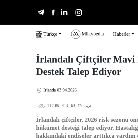
Milkypedia
Türkçe
Haberler
İrlandalı Çiftçiler Mavi
Destek Talep Ediyor
İrlanda
03.04.2026
117
EN
中文
DE
FR
عربى
İrlandalı çiftçiler, 2026 risk sezonu ö
hükümet desteği talep ediyor. Hastalığ
hakkındaki endişeler arttıkça yardım ç